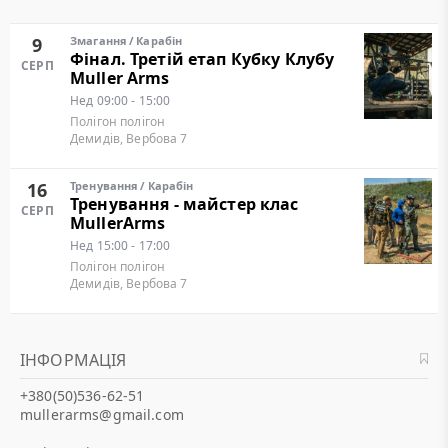
9
Змагання
/
Карабін
Фінал. Третій етап Кубку Клубу
СЕРП
Muller Arms
Нед
09:00 - 15:00
Полігон полігон
Демидів, Вербова 7
16
Тренування
/
Карабін
Тренування - майстер клас
СЕРП
MullerArms
Нед
15:00 - 17:00
Полігон полігон
Демидів, Вербова 7
ІНФОРМАЦІЯ
+380(50)536-62-51
mullerarms@gmail.com