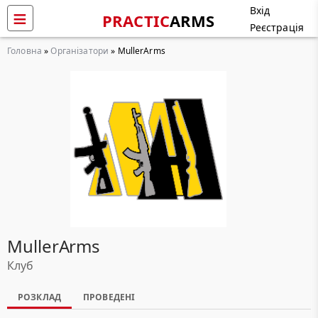
Вхід
PRACTIC
ARMS
Реєстрація
Головна
»
Організатори
» MullerArms
MullerArms
Клуб
РОЗКЛАД
ПРОВЕДЕНІ