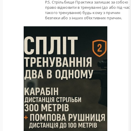
P.S. Стрільбище Практика залишає за собою
право відмовити в тренуванні (до або під-час
такого тренування) будь-кому з причин
безпеки або з інших об’єктивних причин.