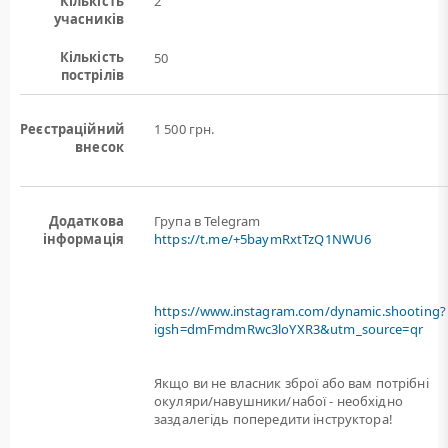
Кількість
2
учасників
Кількість
50
пострілів
Реєстраційний
1 500 грн.
внесок
Додаткова
Група в Telegram
інформація
https://t.me/+5baymRxtTzQ1NWU6
https://www.instagram.com/dynamic.shooting?
igsh=dmFmdmRwc3loYXR3&utm_source=qr
Якщо ви не власник зброї або вам потрiбнi
окуляри/навушники/набої - необхідно
заздалегідь попередити інструктора!