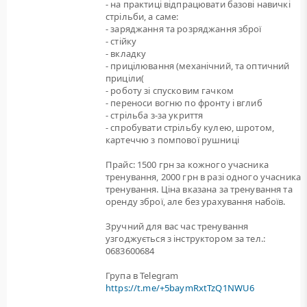
- на практиці відпрацювати базові навичкі
стрільби, а саме:
- заряджання та розряджання зброї
- стійку
- вкладку
- прицілювання (механічний, та оптичний
приціли(
- роботу зі спусковим гачком
- переноси вогню по фронту і вглиб
- стрільба з-за укриття
- спробувати стрільбу кулею, шротом,
картеччю з помпової рушниці
Прайс: 1500 грн за кожного учасника
тренування, 2000 грн в разі одного учасника
тренування. Ціна вказана за тренування та
оренду зброї, але без урахування набоїв.
Зручний для вас час тренування
узгоджується з інструктором за тел.:
0683600684
Група в Telegram
https://t.me/+5baymRxtTzQ1NWU6