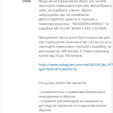
Опис
Якщо ви не є власником зброї, але хочете
оволодіти навичками стрільби, випробувати
себе, чи підібрати «свою» зброю,
запрошуємо вас на ознайомче
ДВОХГОДИННЕ заняття зі стрільби з
помпової рушниці - "MOSSBERG M590A1" та
карабіну AR-15 (LMT MARS-L КАЛ. 223 REM)
Тренування також може бути корисним для
тих стрільців (як власники так і ні), які хочуть
оволодіти навичками стрільби з карабіну на
дистанцію до 300 метрів. З гладкої рушниці
кулею від 50 до 100 метрів.
https://www.instagram.com/reel/DK329_BoLiP/
igsh=M2FrdTVuNnFhcTlj
На цьому занятті Ви зможете:
- ознайомитись з правилами безпечного
поводження зі зброєю
- отримати рекомендації за чищення та
догляду за нарізною та гладкоствольною
зброєю.