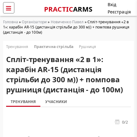
Вхід
PRACTIC
ARMS
Реєстрація
Головна
»
Організатори
»
Новиченко Павел
» Cпліт-тренування «2 в
1»: карабін AR-15 (дистанція стрільби до 300 м)) + помпова рушниця
(дистанція - до 100м)
Тренування
Практична стрільба
Рушниця
Cпліт-тренування «2 в 1»:
карабін AR-15 (дистанція
стрільби до 300 м)) + помпова
рушниця (дистанція - до 100м)
ТРЕНУВАННЯ
УЧАСНИКИ
0
/2