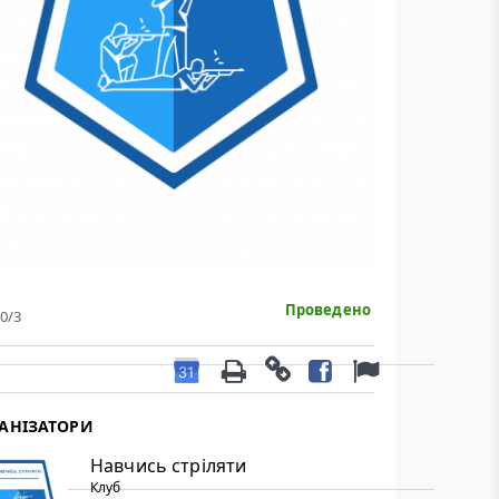
рільби.
анського Владислава
Проведено
0
/3
АНІЗАТОРИ
Навчись стріляти
Клуб