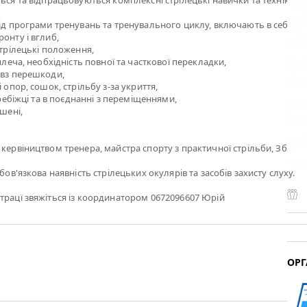
ться та відпрацьовуються комплексні стрілецькі навички та техніки ст
від програми тренувань та тренувального циклу, включають в себе:
онту і вглиб,
стрілецькі положення,
 плеча, необхідність повної та часткової перекладки,
овз перешкоди,
і опор, сошок, стрільбу з-за укриття,
перебіжці та в поєднанні з переміщеннями,
ішені,
 кервіництвом тренера, майстра спорту з практичної стрільби, Збар
обов'язкова наявність стрілецьких окулярів та засобів захисту слуху.
трацї звяжіться із координатором 0672096607 Юрій
ОРГ