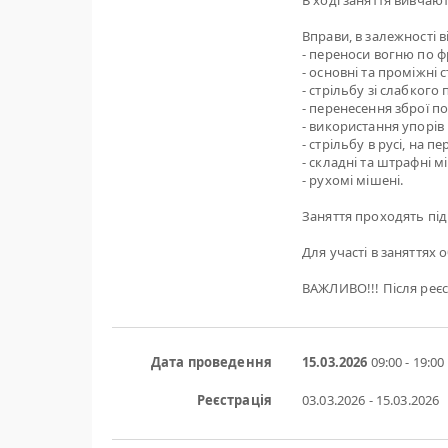
В ході заняття вивчаю
Вправи, в залежності 
- переноси вогню по фр
- основні та проміжні 
- стрільбу зі слабкого
- перенесення зброї п
- використання упорів 
- стрільбу в русі, на 
- складні та штрафні м
- рухомі мішені.
Заняття проходять під
Для участі в заняттях 
ВАЖЛИВО!!! Після реєс
Дата проведення
15.03.2026
09:00 - 19:00
Реєстрація
03.03.2026 - 15.03.2026