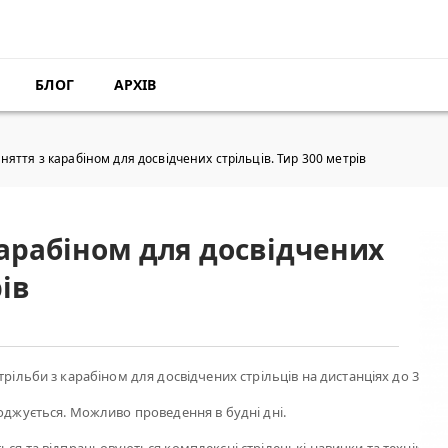
БЛОГ
АРХІВ
няття з карабіном для досвідчених стрільців. Тир 300 метрів
карабіном для досвідчених
рів
трільби з карабіном для досвідчених стрільців на дистанціях до 300 м
годжується. Можливо проведення в будні дні.