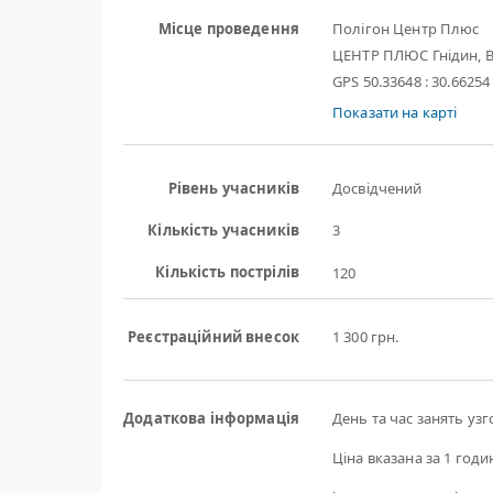
Місце проведення
Полігон Центр Плюс
ЦЕНТР ПЛЮС Гнідин, В
GPS 50.33648 : 30.66254
Показати на карті
Рівень учасників
Досвідчений
Кількість учасників
3
Кількість пострілів
120
Реєстраційний внесок
1 300 грн.
Додаткова інформація
День та час занять уз
Ціна вказана за 1 годи