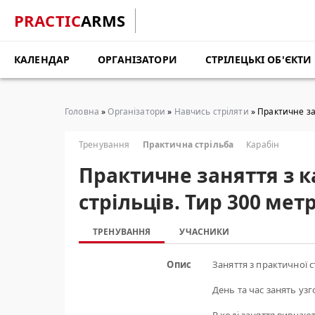
PRACTIC
ARMS
КАЛЕНДАР
ОРГАНІЗАТОРИ
СТРІЛЕЦЬКІ ОБ'ЄКТИ
Головна
»
Організатори
»
Навчись стріляти
» Практичне за
Тренування
Практична стрільба
Карабін
Практичне заняття з 
стрільців. Тир 300 мет
ТРЕНУВАННЯ
УЧАСНИКИ
Опис
Заняття з практичної с
День та час занять уз