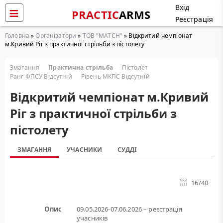
Вхід
PRACTIC
ARMS
Реєстрація
Головна
»
Організатори
»
ТОВ "МАТСН"
» Відкритий чемпіонат
м.Кривий Ріг з практичної стрільби з пістолету
Змагання
Практична стрільба
Пістолет
Ранг ФПСУ Відсутній
Рівень МКПС Відсутній
Відкритий чемпіонат м.Кривий
Ріг з практичної стрільби з
пістолету
ЗМАГАННЯ
УЧАСНИКИ
СУДДІ
16
/40
Опис
09.05.2026-07.06.2026 – реєстрація
учасників