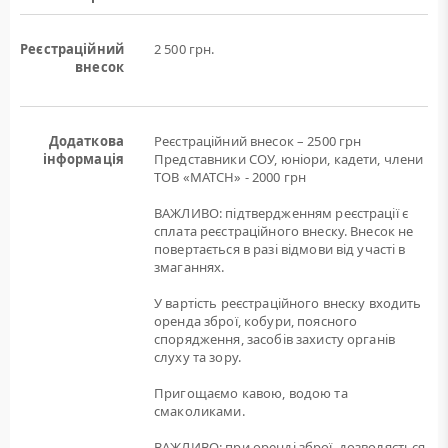
Реєстраційний
2 500 грн.
внесок
Додаткова
Реєстраційний внесок – 2500 грн
інформація
Представники СОУ, юніори, кадети, члени
ТОВ «МАТCH» - 2000 грн
ВАЖЛИВО: підтвердженням реєстрації є
сплата реєстраційного внеску. Внесок не
повертається в разі відмови від участі в
змаганнях.
У вартість реєстраційного внеску входить
оренда зброї, кобури, поясного
спорядження, засобів захисту органів
слуху та зору.
Пригощаємо кавою, водою та
смаколиками.
ВАЖЛИВО: при оренді зброї, дозволяється