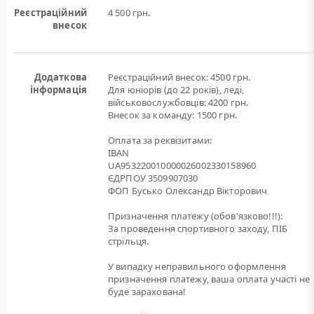
Реєстраційний
4 500 грн.
внесок
Додаткова
Реєстраційний внесок: 4500 грн.
інформація
Для юніорів (до 22 років), леді,
військовослужбовців: 4200 грн.
Внесок за команду: 1500 грн.
Оплата за реквізитами:
IBAN
UA953220010000026002330158960
ЄДРПОУ 3509907030
ФОП Бусько Олександр Вікторович
Призначення платежу (обов'язково!!!):
За проведення спортивного заходу, ПІБ
стрільця.
У випадку неправильного оформлення
призначення платежу, ваша оплата участі не
буде зарахована!