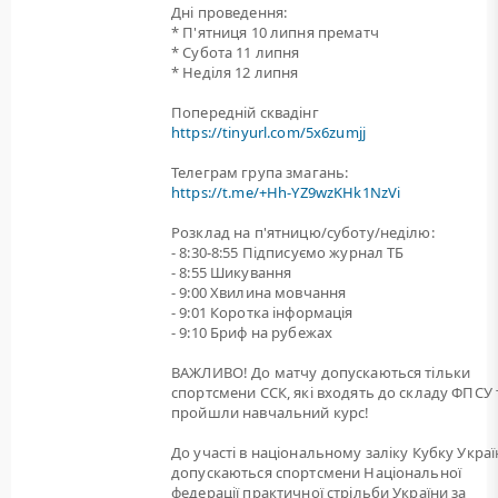
Дні проведення:
* П'ятниця 10 липня прематч
* Субота 11 липня
* Неділя 12 липня
Попередній сквадінг
https://tinyurl.com/5x6zumjj
Телеграм група змагань:
https://t.me/+Hh-YZ9wzKHk1NzVi
Розклад на п'ятницю/суботу/неділю:
- 8:30-8:55 Підписуємо журнал ТБ
- 8:55 Шикування
- 9:00 Хвилина мовчання
- 9:01 Коротка інформація
- 9:10 Бриф на рубежах
ВАЖЛИВО! До матчу допускаються тільки
спортсмени ССК, які входять до складу ФПСУ 
пройшли навчальний курс!
До участі в національному заліку Кубку Укра
допускаються спортсмени Національної
федерації практичної стрільби України за