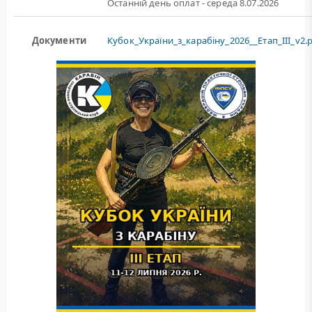
Останній день оплат - середа 8.07.2026
Документи
Кубок_України_з_карабіну_2026__Етап_III_v2.