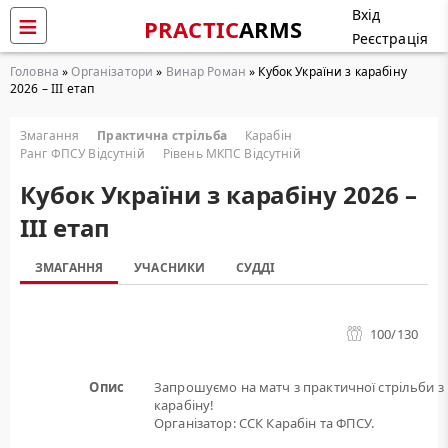
Вхід
PRACTIC
ARMS
Реєстрація
Головна
»
Організатори
»
Винар Роман
» Кубок України з карабіну
2026 – III етап
Змагання
Практична стрільба
Карабін
Ранг ФПСУ Відсутній
Рівень МКПС Відсутній
Кубок України з карабіну 2026 –
III етап
ЗМАГАННЯ
УЧАСНИКИ
СУДДІ
100
/130
Опис
Запрошуємо на матч з практичної стрільби з
карабіну!
Організатор: ССК Карабін та ФПСУ.