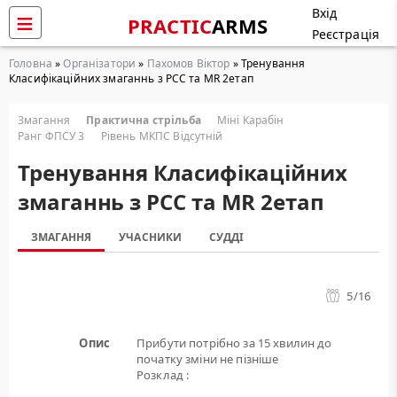
Вхід
PRACTIC
ARMS
Реєстрація
Головна
»
Організатори
»
Пахомов Віктор
» Тренування
Класифікаційних змаганнь з РСС та MR 2етап
Змагання
Практична стрільба
Міні Карабін
Ранг ФПСУ 3
Рівень МКПС Відсутній
Тренування Класифікаційних
змаганнь з РСС та MR 2етап
ЗМАГАННЯ
УЧАСНИКИ
СУДДІ
5
/16
Опис
Прибути потрібно за 15 хвилин до
початку зміни не пізніше
Розклад :