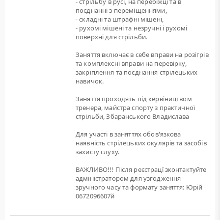
- стрільбу в русі, на перебіжці та в
поєднанні з переміщеннями,
- складні та штрафні мішені,
- рухомі мішені та незручні і рухомі
поверхні для стрільби.
Заняття включає в себе вправи на розігрів
та комплексні вправи на перевірку,
закріплення та поєднання стрілецьких
навичок.
Заняття проходять під кервіництвом
тренера, майстра спорту з практичної
стрільби, Збаранського Владислава
Для участі в заняттях обов'язкова
наявність стрілецьких окулярів та засобів
захисту слуху.
ВАЖЛИВО!!! Після реєстрацї зконтактуйте
адміністратором для узгодження
зручного часу та формату заняття: Юрій
0672096607й