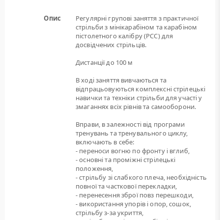
Опис
Регулярні групові заняття з практичної
стрільби з мінікарабіном та карабіном
пістолетного калібру (РСС) для
досвідчених стрільців.
Дистанції до 100 м
В ході заняття вивчаються та
відпрацьовуються комплексні стрілецькі
навички та техніки стрільби для участі у
змаганнях всіх рівнів та самооборони.
Вправи, в залежності від програми
тренувань та тренувального циклу,
включають в себе:
- переноси вогню по фронту і вглиб,
- основні та проміжні стрілецькі
положення,
- стрільбу зі слабкого плеча, необхідність
повної та часткової перекладки,
- перенесення зброї повз перешкоди,
- використання упорів і опор, сошок,
стрільбу з-за укриття,