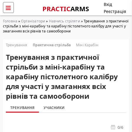
Вхід
PRACTIC
ARMS
Реєстрація
Головна
»
Організатори
»
Навчись стріляти
» Тренування з практичної
стрільби з міні-карабіну та карабіну пістолетного калібру для участі у
змаганнях всіх рівнів та самооборони
Тренування
Практична стрільба
Міні Карабін
Тренування з практичної
стрільби з міні-карабіну та
карабіну пістолетного калібру
для участі у змаганнях всіх
рівнів та самооборони
ТРЕНУВАННЯ
УЧАСНИКИ
0
/6