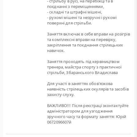
- стрільбу в русі, на перебіжці та в
поєднанні з переміщеннями,
- складні та штрафні мішені,
- рухомі мішені та незручні і рухомі
поверхні для стрільби.
Заняття включає в себе вправи на розігрів
та комплексні вправи на перевірку,
закріплення та поєднання стрілецьких
навичок.
Заняття проходять під кервіництвом
тренера, майстра спорту з практичної
стрільби, Збаранського Владислава
Для участі в заняттях обов'язкова
наявність стрілецьких окулярів та засобів
захисту слуху.
ВАЖЛИВО!!! Після реєстрацї зконтактуйте
адміністратором для узгодження
зручного часу та формату заняття: Юрій
0672096607й