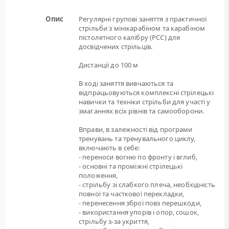
Опис
Регулярні групові заняття з практичної
стрільби з мінікарабіном та карабіном
пістолетного калібру (РСС) для
досвідчених стрільців.
Дистанції до 100 м
В ході заняття вивчаються та
відпрацьовуються комплексні стрілецькі
навички та техніки стрільби для участі у
змаганнях всіх рівнів та самооборони.
Вправи, в залежності від програми
тренувань та тренувального циклу,
включають в себе:
- переноси вогню по фронту і вглиб,
- основні та проміжні стрілецькі
положення,
- стрільбу зі слабкого плеча, необхідність
повної та часткової перекладки,
- перенесення зброї повз перешкоди,
- використання упорів і опор, сошок,
стрільбу з-за укриття,