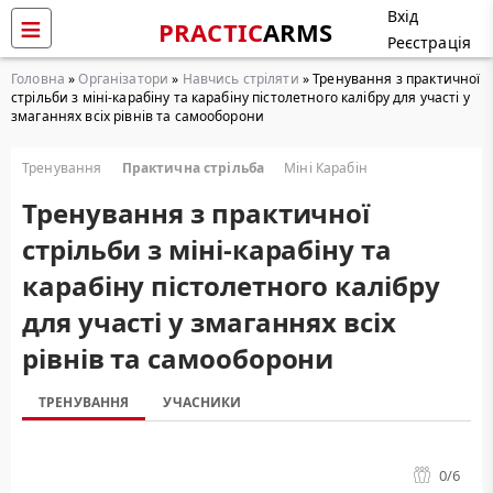
Вхід
PRACTIC
ARMS
Реєстрація
Головна
»
Організатори
»
Навчись стріляти
» Тренування з практичної
стрільби з міні-карабіну та карабіну пістолетного калібру для участі у
змаганнях всіх рівнів та самооборони
Тренування
Практична стрільба
Міні Карабін
Тренування з практичної
стрільби з міні-карабіну та
карабіну пістолетного калібру
для участі у змаганнях всіх
рівнів та самооборони
ТРЕНУВАННЯ
УЧАСНИКИ
0
/6