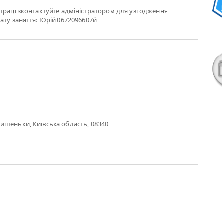
трацї зконтактуйте адміністратором для узгодження
ату заняття: Юрій 0672096607й
ишеньки, Київська область, 08340