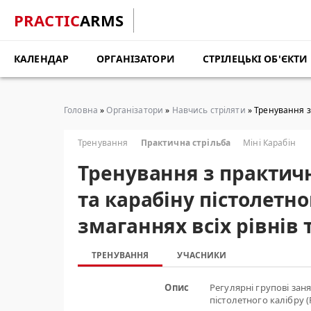
PRACTIC
ARMS
КАЛЕНДАР
ОРГАНІЗАТОРИ
СТРІЛЕЦЬКІ ОБ'ЄКТИ
Головна
»
Організатори
»
Навчись стріляти
» Тренування з 
Тренування
Практична стрільба
Міні Карабін
Тренування з практичн
та карабіну пістолетно
змаганнях всіх рівнів
ТРЕНУВАННЯ
УЧАСНИКИ
Опис
Регулярні групові заня
пістолетного калібру (