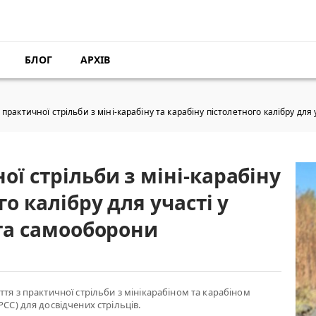
БЛОГ
АРХІВ
практичної стрільби з міні-карабіну та карабіну пістолетного калібру для 
ої стрільби з міні-карабіну
го калібру для участі у
 та самооборони
ття з практичної стрільби з мінікарабіном та карабіном
РСС) для досвідчених стрільців.