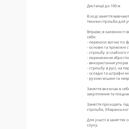
Дистанції до 100 м
В ході заняття вивчаю
техніки стрільби для у
Вправи, в залежності 
себе:
- переноси вогню по фр
- основні та проміжні 
- стрільбу зі слабкого
- перенесення зброї п
- використання упорів 
- стрільбу в русі, на 
- складні та штрафні м
- рухомі мішені та нез
Заняття включає в себе
закріплення та поєдна
Заняття проходять під
стрільби, Збарансько
Для участі в заняттях 
слуху.