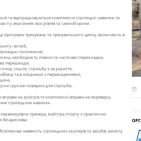
ться та відпрацьовуються комплексні стрілецькі навички та
часті у змаганнях всіх рівнів та самооборони.
від програми тренувань та тренувального циклу, включають в
онту і вглиб,
стрілецькі положення,
 плеча, необхідність повної та часткової перекладки,
овз перешкоди,
і опор, сошок, стрільбу з-за укриття,
перебіжці та в поєднанні з переміщеннями,
ішені,
ручні і рухомі поверхні для стрільби.
 вправи на розігрів та комплексні вправи на перевірку,
ння стрілецьких навичок.
 кервіництвом тренера, майстра спорту з практичної
го Владислава
ОРГ
обов'язкова наявність стрілецьких окулярів та засобів захисту