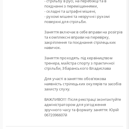
- стрільбу в русі, на перебіжці та в
поєднанні з переміщеннями,
- складні та штрафні мішені,
- рухомі мішені та незручні і рухомі
поверхні для стрільби.
Заняття включає в себе вправи на розігрів
та комплексні вправи на перевірку,
закріплення та поєднання стрілецьких
навичок.
Заняття проходять під кервіництвом
тренера, майстра спорту з практичної
стрільби, Збаранського Владислава
Для участі в заняттях обов'язкова
наявність стрілецьких окулярів та засобів
захисту слуху.
ВАЖЛИВО!!! Після реєстрацї зконтактуйте
адміністратором для узгодження
зручного часу та формату заняття: Юрій
0672096607й