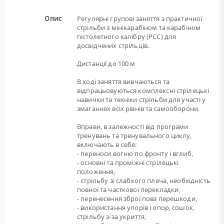
Опис
Регулярні групові заняття з практичної
стрільби з мінікарабіном та карабіном
пістолетного калібру (РСС) для
досвідчених стрільців.
Дистанції до 100 м
В ході заняття вивчаються та
відпрацьовуються комплексні стрілецькі
навички та техніки стрільби для участі у
змаганнях всіх рівнів та самооборони.
Вправи, в залежності від програми
тренувань та тренувального циклу,
включають в себе:
- переноси вогню по фронту і вглиб,
- основні та проміжні стрілецькі
положення,
- стрільбу зі слабкого плеча, необхідність
повної та часткової перекладки,
- перенесення зброї повз перешкоди,
- використання упорів і опор, сошок,
стрільбу з-за укриття,