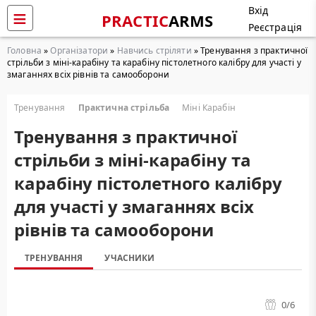
Вхід
PRACTIC
ARMS
Реєстрація
Головна
»
Організатори
»
Навчись стріляти
» Тренування з практичної
стрільби з міні-карабіну та карабіну пістолетного калібру для участі у
змаганнях всіх рівнів та самооборони
Тренування
Практична стрільба
Міні Карабін
Тренування з практичної
стрільби з міні-карабіну та
карабіну пістолетного калібру
для участі у змаганнях всіх
рівнів та самооборони
ТРЕНУВАННЯ
УЧАСНИКИ
0
/6