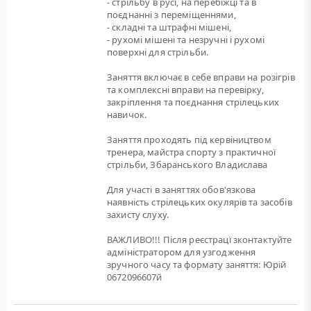
- стрільбу в русі, на перебіжці та в
поєднанні з переміщеннями,
- складні та штрафні мішені,
- рухомі мішені та незручні і рухомі
поверхні для стрільби.
Заняття включає в себе вправи на розігрів
та комплексні вправи на перевірку,
закріплення та поєднання стрілецьких
навичок.
Заняття проходять під кервіництвом
тренера, майстра спорту з практичної
стрільби, Збаранського Владислава
Для участі в заняттях обов'язкова
наявність стрілецьких окулярів та засобів
захисту слуху.
ВАЖЛИВО!!! Після реєстрацї зконтактуйте
адміністратором для узгодження
зручного часу та формату заняття: Юрій
0672096607й