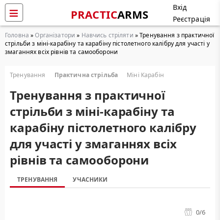
Вхід
PRACTIC
ARMS
Реєстрація
Головна
»
Організатори
»
Навчись стріляти
» Тренування з практичної
стрільби з міні-карабіну та карабіну пістолетного калібру для участі у
змаганнях всіх рівнів та самооборони
Тренування
Практична стрільба
Міні Карабін
Тренування з практичної
стрільби з міні-карабіну та
карабіну пістолетного калібру
для участі у змаганнях всіх
рівнів та самооборони
ТРЕНУВАННЯ
УЧАСНИКИ
0
/6