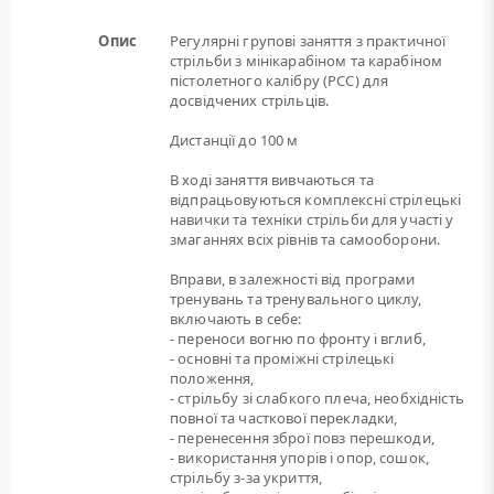
Опис
Регулярні групові заняття з практичної
стрільби з мінікарабіном та карабіном
пістолетного калібру (РСС) для
досвідчених стрільців.
Дистанції до 100 м
В ході заняття вивчаються та
відпрацьовуються комплексні стрілецькі
навички та техніки стрільби для участі у
змаганнях всіх рівнів та самооборони.
Вправи, в залежності від програми
тренувань та тренувального циклу,
включають в себе:
- переноси вогню по фронту і вглиб,
- основні та проміжні стрілецькі
положення,
- стрільбу зі слабкого плеча, необхідність
повної та часткової перекладки,
- перенесення зброї повз перешкоди,
- використання упорів і опор, сошок,
стрільбу з-за укриття,