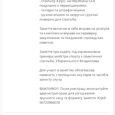
- стрільбу в русі, на перебіжці та в
поєднанні з переміщеннями,
- складні та штрафні мішені,
- рухомі мішені та незручні і рухомі
поверхні для стрільби.
Заняття включає в себе вправи на розігрів
та комплексні вправи на перевірку,
закріплення та поєднання стрілецьких
навичок.
Заняття проходять під кервіництвом
тренера, майстра спорту з практичної
стрільби, Збаранського Владислава
Для участі в заняттях обов'язкова
наявність стрілецьких окулярів та засобів
захисту слуху.
ВАЖЛИВО!!! Після реєстрацї зконтактуйте
адміністратором для узгодження
зручного часу та формату заняття: Юрій
0672096607й