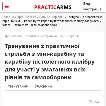
Вхід
PRACTIC
ARMS
Реєстрація
Головна
»
Організатори
»
Навчись стріляти
» Тренування з практичної
стрільби з міні-карабіну та карабіну пістолетного калібру для участі у
змаганнях всіх рівнів та самооборони
Тренування
Практична стрільба
Міні Карабін
Тренування з практичної
стрільби з міні-карабіну та
карабіну пістолетного калібру
для участі у змаганнях всіх
рівнів та самооборони
ТРЕНУВАННЯ
УЧАСНИКИ
0
/6