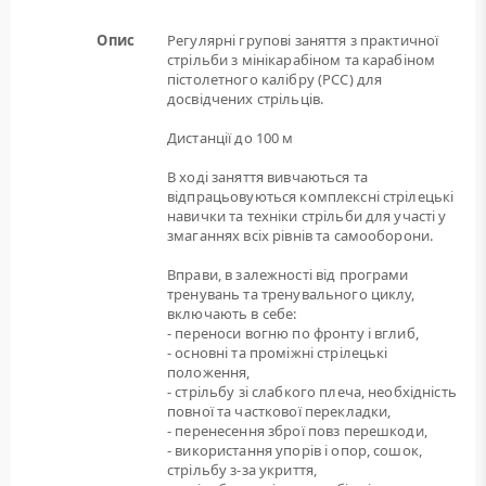
Опис
Регулярні групові заняття з практичної
стрільби з мінікарабіном та карабіном
пістолетного калібру (РСС) для
досвідчених стрільців.
Дистанції до 100 м
В ході заняття вивчаються та
відпрацьовуються комплексні стрілецькі
навички та техніки стрільби для участі у
змаганнях всіх рівнів та самооборони.
Вправи, в залежності від програми
тренувань та тренувального циклу,
включають в себе:
- переноси вогню по фронту і вглиб,
- основні та проміжні стрілецькі
положення,
- стрільбу зі слабкого плеча, необхідність
повної та часткової перекладки,
- перенесення зброї повз перешкоди,
- використання упорів і опор, сошок,
стрільбу з-за укриття,