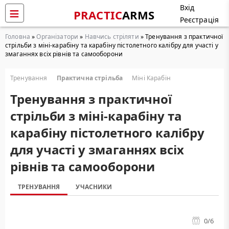
Вхід
PRACTIC
ARMS
Реєстрація
Головна
»
Організатори
»
Навчись стріляти
» Тренування з практичної
стрільби з міні-карабіну та карабіну пістолетного калібру для участі у
змаганнях всіх рівнів та самооборони
Тренування
Практична стрільба
Міні Карабін
Тренування з практичної
стрільби з міні-карабіну та
карабіну пістолетного калібру
для участі у змаганнях всіх
рівнів та самооборони
ТРЕНУВАННЯ
УЧАСНИКИ
0
/6