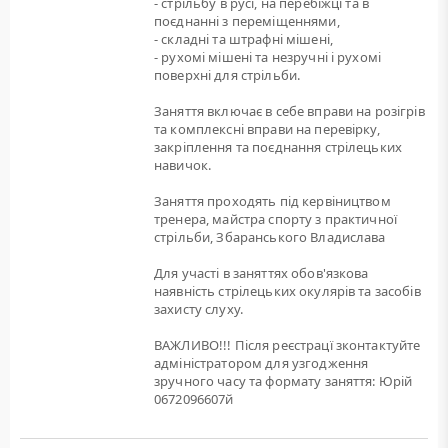
- стрільбу в русі, на перебіжці та в
поєднанні з переміщеннями,
- складні та штрафні мішені,
- рухомі мішені та незручні і рухомі
поверхні для стрільби.
Заняття включає в себе вправи на розігрів
та комплексні вправи на перевірку,
закріплення та поєднання стрілецьких
навичок.
Заняття проходять під кервіництвом
тренера, майстра спорту з практичної
стрільби, Збаранського Владислава
Для участі в заняттях обов'язкова
наявність стрілецьких окулярів та засобів
захисту слуху.
ВАЖЛИВО!!! Після реєстрацї зконтактуйте
адміністратором для узгодження
зручного часу та формату заняття: Юрій
0672096607й