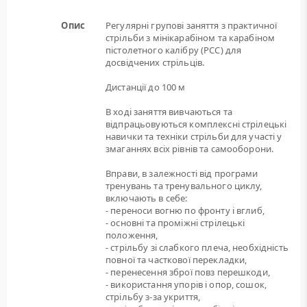
Опис
Регулярні групові заняття з практичної
стрільби з мінікарабіном та карабіном
пістолетного калібру (РСС) для
досвідчених стрільців.
Дистанції до 100 м
В ході заняття вивчаються та
відпрацьовуються комплексні стрілецькі
навички та техніки стрільби для участі у
змаганнях всіх рівнів та самооборони.
Вправи, в залежності від програми
тренувань та тренувального циклу,
включають в себе:
- переноси вогню по фронту і вглиб,
- основні та проміжні стрілецькі
положення,
- стрільбу зі слабкого плеча, необхідність
повної та часткової перекладки,
- перенесення зброї повз перешкоди,
- використання упорів і опор, сошок,
стрільбу з-за укриття,