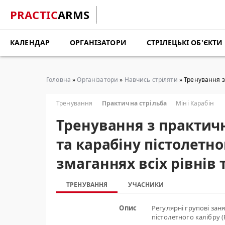
PRACTIC
ARMS
КАЛЕНДАР
ОРГАНІЗАТОРИ
СТРІЛЕЦЬКІ ОБ'ЄКТИ
Головна
»
Організатори
»
Навчись стріляти
» Тренування з 
Тренування
Практична стрільба
Міні Карабін
Тренування з практичн
та карабіну пістолетно
змаганнях всіх рівнів
ТРЕНУВАННЯ
УЧАСНИКИ
Опис
Регулярні групові заня
пістолетного калібру (