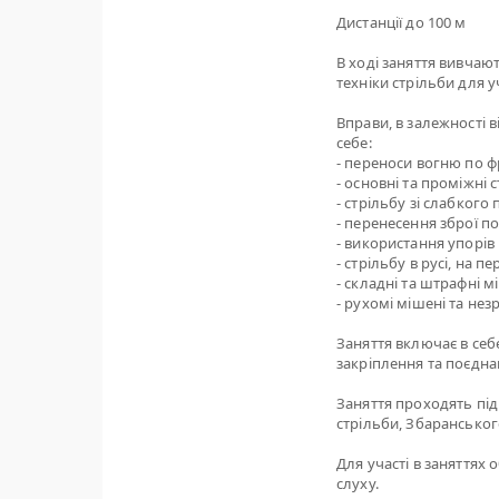
Дистанції до 100 м
В ході заняття вивчаю
техніки стрільби для у
Вправи, в залежності 
себе:
- переноси вогню по фр
- основні та проміжні 
- стрільбу зі слабкого
- перенесення зброї п
- використання упорів 
- стрільбу в русі, на 
- складні та штрафні м
- рухомі мішені та нез
Заняття включає в себе
закріплення та поєдна
Заняття проходять під
стрільби, Збарансько
Для участі в заняттях 
слуху.