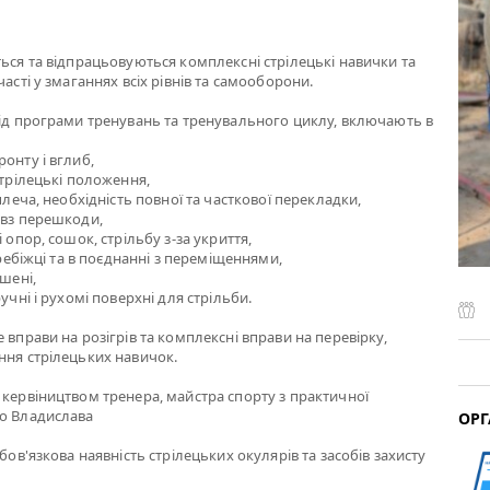
ться та відпрацьовуються комплексні стрілецькі навички та
часті у змаганнях всіх рівнів та самооборони.
від програми тренувань та тренувального циклу, включають в
онту і вглиб,
стрілецькі положення,
 плеча, необхідність повної та часткової перекладки,
овз перешкоди,
і опор, сошок, стрільбу з-за укриття,
перебіжці та в поєднанні з переміщеннями,
ішені,
ручні і рухомі поверхні для стрільби.
 вправи на розігрів та комплексні вправи на перевірку,
ння стрілецьких навичок.
 кервіництвом тренера, майстра спорту з практичної
го Владислава
ОРГ
обов'язкова наявність стрілецьких окулярів та засобів захисту