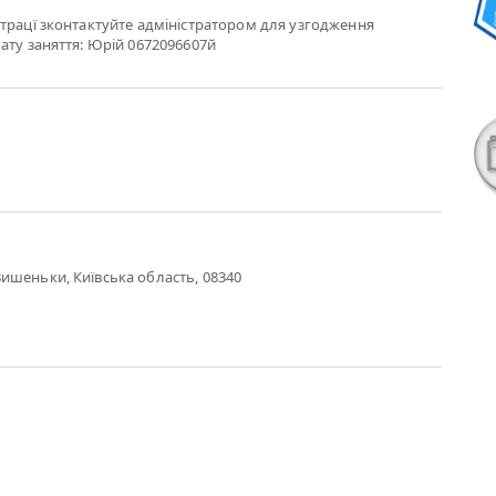
трацї зконтактуйте адміністратором для узгодження
ату заняття: Юрій 0672096607й
ишеньки, Київська область, 08340