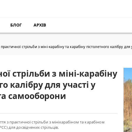
БЛОГ
АРХІВ
практичної стрільби з міні-карабіну та карабіну пістолетного калібру для 
ої стрільби з міні-карабіну
го калібру для участі у
 та самооборони
ття з практичної стрільби з мінікарабіном та карабіном
РСС) для досвідчених стрільців.