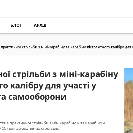
БЛОГ
АРХІВ
практичної стрільби з міні-карабіну та карабіну пістолетного калібру для 
ої стрільби з міні-карабіну
го калібру для участі у
 та самооборони
ття з практичної стрільби з мінікарабіном та карабіном
РСС) для досвідчених стрільців.