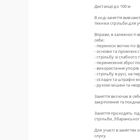
Дистанції до 100 м
В ході заняття вивчаю
техніки стрільби для у
Вправи, в залежності 
себе:
- переноси вогню по фр
- основні та проміжні 
- стрільбу зі слабкого
- перенесення зброї п
- використання упорів 
- стрільбу в русі, на 
- складні та штрафні м
- рухомі мішені та нез
Заняття включає в себе
закріплення та поєдна
Заняття проходять під
стрільби, Збарансько
Для участі в заняттях 
слуху.