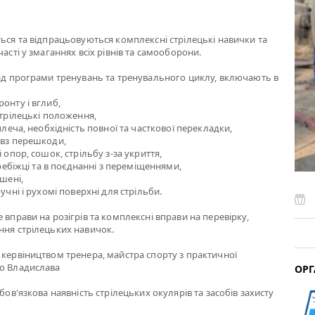
ться та відпрацьовуються комплексні стрілецькі навички та
часті у змаганнях всіх рівнів та самооборони.
від програми тренувань та тренувального циклу, включають в
онту і вглиб,
стрілецькі положення,
 плеча, необхідність повної та часткової перекладки,
овз перешкоди,
і опор, сошок, стрільбу з-за укриття,
перебіжці та в поєднанні з переміщеннями,
ішені,
ручні і рухомі поверхні для стрільби.
 вправи на розігрів та комплексні вправи на перевірку,
ння стрілецьких навичок.
 кервіництвом тренера, майстра спорту з практичної
го Владислава
ОРГ
обов'язкова наявність стрілецьких окулярів та засобів захисту