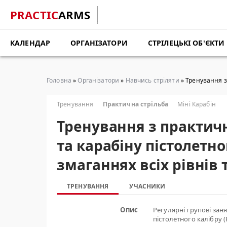
PRACTIC
ARMS
КАЛЕНДАР
ОРГАНІЗАТОРИ
СТРІЛЕЦЬКІ ОБ'ЄКТИ
Головна
»
Організатори
»
Навчись стріляти
» Тренування з 
Тренування
Практична стрільба
Міні Карабін
Тренування з практичн
та карабіну пістолетно
змаганнях всіх рівнів
ТРЕНУВАННЯ
УЧАСНИКИ
Опис
Регулярні групові заня
пістолетного калібру (