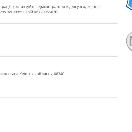
трацї зконтактуйте адміністратором для узгодження
ату заняття: Юрій 0672096607й
ишеньки, Київська область, 08340