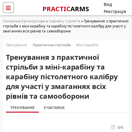
Вхід
PRACTIC
ARMS
Реєстрація
Головна
»
Організатори
»
Навчись стріляти
» Тренування з практичної
стрільби з міні-карабіну та карабіну пістолетного калібру для участі у
змаганнях всіх рівнів та самооборони
Тренування
Практична стрільба
Міні Карабін
Тренування з практичної
стрільби з міні-карабіну та
карабіну пістолетного калібру
для участі у змаганнях всіх
рівнів та самооборони
ТРЕНУВАННЯ
УЧАСНИКИ
0
/6