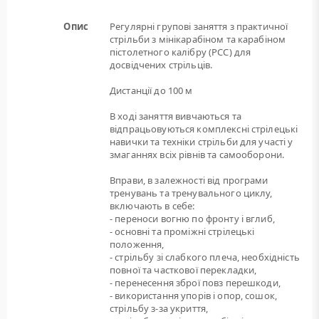
Опис
Регулярні групові заняття з практичної
стрільби з мінікарабіном та карабіном
пістолетного калібру (РСС) для
досвідчених стрільців.
Дистанції до 100 м
В ході заняття вивчаються та
відпрацьовуються комплексні стрілецькі
навички та техніки стрільби для участі у
змаганнях всіх рівнів та самооборони.
Вправи, в залежності від програми
тренувань та тренувального циклу,
включають в себе:
- переноси вогню по фронту і вглиб,
- основні та проміжні стрілецькі
положення,
- стрільбу зі слабкого плеча, необхідність
повної та часткової перекладки,
- перенесення зброї повз перешкоди,
- використання упорів і опор, сошок,
стрільбу з-за укриття,