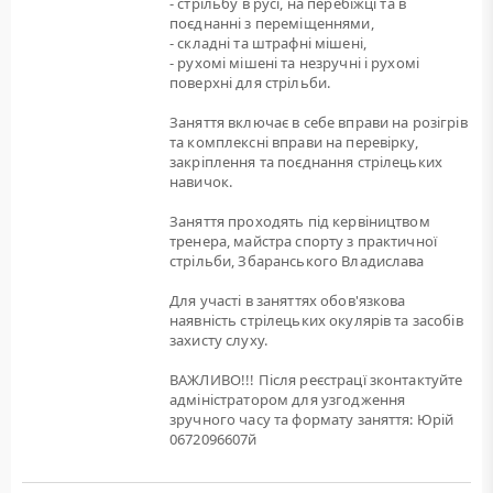
- стрільбу в русі, на перебіжці та в
поєднанні з переміщеннями,
- складні та штрафні мішені,
- рухомі мішені та незручні і рухомі
поверхні для стрільби.
Заняття включає в себе вправи на розігрів
та комплексні вправи на перевірку,
закріплення та поєднання стрілецьких
навичок.
Заняття проходять під кервіництвом
тренера, майстра спорту з практичної
стрільби, Збаранського Владислава
Для участі в заняттях обов'язкова
наявність стрілецьких окулярів та засобів
захисту слуху.
ВАЖЛИВО!!! Після реєстрацї зконтактуйте
адміністратором для узгодження
зручного часу та формату заняття: Юрій
0672096607й