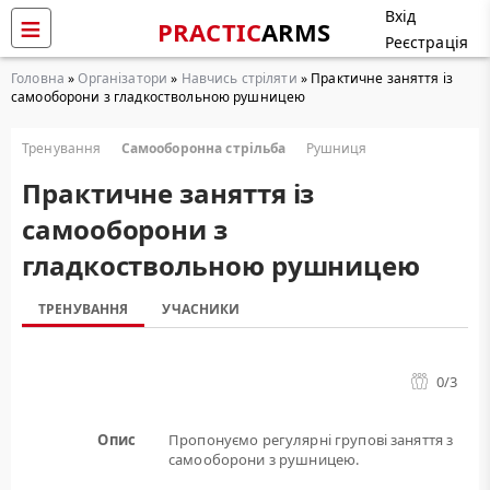
Вхід
PRACTIC
ARMS
Реєстрація
Головна
»
Організатори
»
Навчись стріляти
» Практичне заняття із
самооборони з гладкоствольною рушницею
Тренування
Самооборонна стрільба
Рушниця
Практичне заняття із
самооборони з
гладкоствольною рушницею
ТРЕНУВАННЯ
УЧАСНИКИ
0
/3
Опис
Пропонуємо регулярні групові заняття з
самооборони з рушницею.