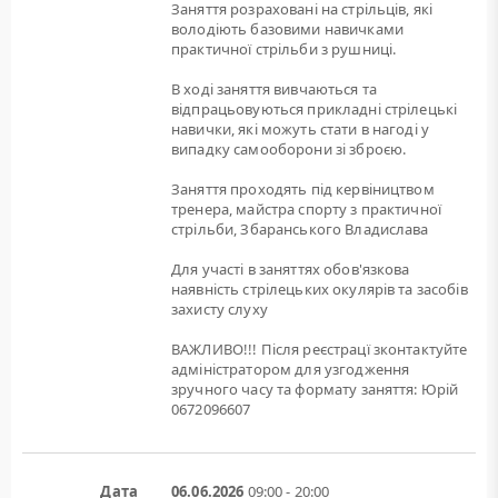
Заняття розраховані на стрільців, які
володіють базовими навичками
практичної стрільби з рушниці.
В ході заняття вивчаються та
відпрацьовуються прикладні стрілецькі
навички, які можуть стати в нагоді у
випадку самооборони зі зброєю.
Заняття проходять під кервіництвом
тренера, майстра спорту з практичної
стрільби, Збаранського Владислава
Для участі в заняттях обов'язкова
наявність стрілецьких окулярів та засобів
захисту слуху
ВАЖЛИВО!!! Після реєстрацї зконтактуйте
адміністратором для узгодження
зручного часу та формату заняття: Юрій
0672096607
Дата
06.06.2026
09:00 - 20:00