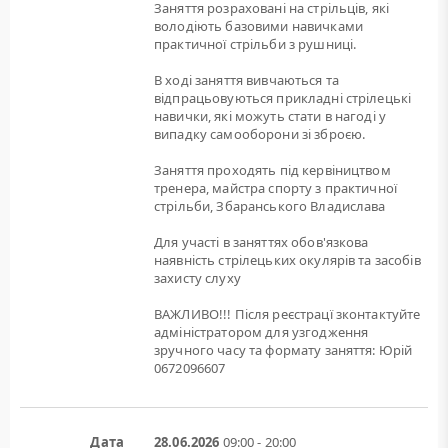
Заняття розраховані на стрільців, які
володіють базовими навичками
практичної стрільби з рушниці.
В ході заняття вивчаються та
відпрацьовуються прикладні стрілецькі
навички, які можуть стати в нагоді у
випадку самооборони зі зброєю.
Заняття проходять під кервіництвом
тренера, майстра спорту з практичної
стрільби, Збаранського Владислава
Для участі в заняттях обов'язкова
наявність стрілецьких окулярів та засобів
захисту слуху
ВАЖЛИВО!!! Після реєстрацї зконтактуйте
адміністратором для узгодження
зручного часу та формату заняття: Юрій
0672096607
Дата
28.06.2026
09:00 - 20:00