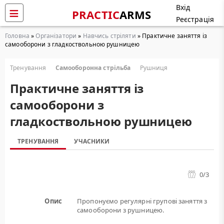
Вхід
PRACTIC
ARMS
Реєстрація
Головна
»
Організатори
»
Навчись стріляти
» Практичне заняття із
самооборони з гладкоствольною рушницею
Тренування
Самооборонна стрільба
Рушниця
Практичне заняття із
самооборони з
гладкоствольною рушницею
ТРЕНУВАННЯ
УЧАСНИКИ
0
/3
Опис
Пропонуємо регулярні групові заняття з
самооборони з рушницею.