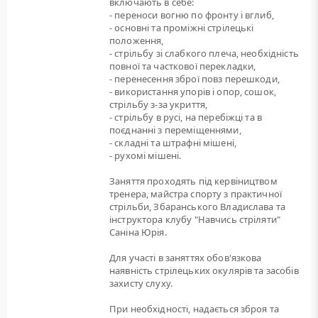
включають в себе:
- переноси вогню по фронту і вглиб,
- основні та проміжні стрілецькі
положення,
- стрільбу зі слабкого плеча, необхідність
повної та часткової перекладки,
- перенесення зброї повз перешкоди,
- використання упорів і опор, сошок,
стрільбу з-за укриття,
- стрільбу в русі, на перебіжці та в
поєднанні з переміщеннями,
- складні та штрафні мішені,
- рухомі мішені.
Заняття проходять під кервіництвом
тренера, майстра спорту з практичної
стрільби, Збаранського Владислава та
інструктора клубу "Навчись стріляти"
Саніна Юрія.
Для участі в заняттях обов'язкова
наявність стрілецьких окулярів та засобів
захисту слуху.
При необхідності, надається зброя та