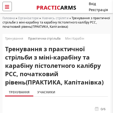
Вхід
PRACTIC
ARMS
Реєстрація
Головна
»
Організатори
»
Навчись стріляти
» Тренування з практичної
стрільби з міні-карабіну та карабіну пістолетного калібру РСС,
початковий рівень(ПРАКТИКА, Капітанівка)
Тренування
Практична стрільба
Міні Карабін
Тренування з практичної
стрільби з міні-карабіну та
карабіну пістолетного калібру
РСС, початковий
рівень(ПРАКТИКА, Капітанівка)
ТРЕНУВАННЯ
УЧАСНИКИ
0
/6