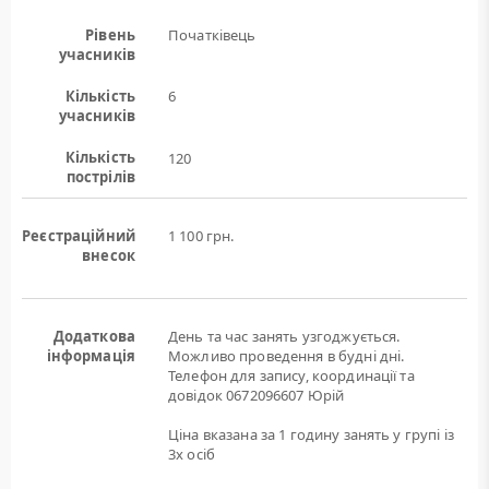
Рівень
Початківець
учасників
Кількість
6
учасників
Кількість
120
пострілів
Реєстраційний
1 100 грн.
внесок
Додаткова
День та час занять узгоджується.
інформація
Можливо проведення в будні дні.
Телефон для запису, координації та
довідок 0672096607 Юрій
Ціна вказана за 1 годину занять у групі із
3х осіб