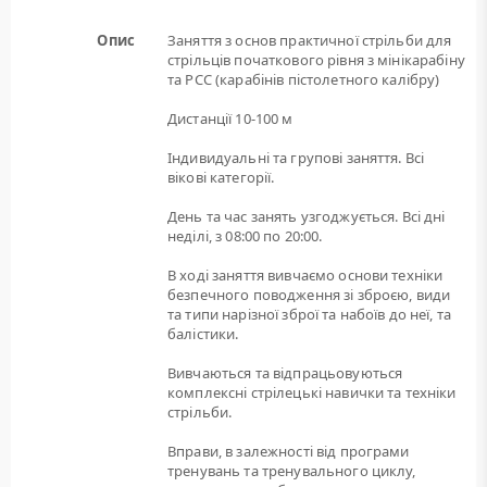
Опис
Заняття з основ практичної стрільби для
стрільців початкового рівня з мінікарабіну
та РСС (карабінів пістолетного калібру)
Дистанції 10-100 м
Індивидуальні та групові заняття. Всі
вікові категорії.
День та час занять узгоджується. Всі дні
неділі, з 08:00 по 20:00.
В ході заняття вивчаємо основи техніки
безпечного поводження зі зброєю, види
та типи нарізної зброї та набоїв до неї, та
балістики.
Вивчаються та відпрацьовуються
комплексні стрілецькі навички та техніки
стрільби.
Вправи, в залежності від програми
тренувань та тренувального циклу,