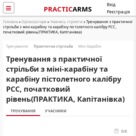
Вхід
PRACTIC
ARMS
Реєстрація
Головна
»
Організатори
»
Навчись стріляти
» Тренування з практичної
стрільби з міні-карабіну та карабіну пістолетного калібру РСС,
початковий рівень(ПРАКТИКА, Капітанівка)
Тренування
Практична стрільба
Міні Карабін
Тренування з практичної
стрільби з міні-карабіну та
карабіну пістолетного калібру
РСС, початковий
рівень(ПРАКТИКА, Капітанівка)
ТРЕНУВАННЯ
УЧАСНИКИ
0
/6