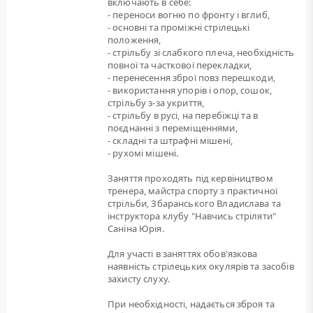
включають в себе:
- переноси вогню по фронту і вглиб,
- основні та проміжні стрілецькі
положення,
- стрільбу зі слабкого плеча, необхідність
повної та часткової перекладки,
- перенесення зброї повз перешкоди,
- використання упорів і опор, сошок,
стрільбу з-за укриття,
- стрільбу в русі, на перебіжці та в
поєднанні з переміщеннями,
- складні та штрафні мішені,
- рухомі мішені.
Заняття проходять під кервіництвом
тренера, майстра спорту з практичної
стрільби, Збаранського Владислава та
інструктора клубу "Навчись стріляти"
Саніна Юрія.
Для участі в заняттях обов'язкова
наявність стрілецьких окулярів та засобів
захисту слуху.
При необхідності, надається зброя та