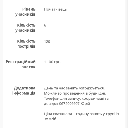
Рівень
Початківець
учасників
Кількість
6
учасників
Кількість
120
пострілів
Реєстраційний
1 100 грн.
внесок
Додаткова
День та час занять узгоджується.
інформація
Можливо проведення в будні дні.
Телефон для запису, координації та
довідок 0672096607 Юрій
Ціна вказана за 1 годину занять у групі із
3х осіб