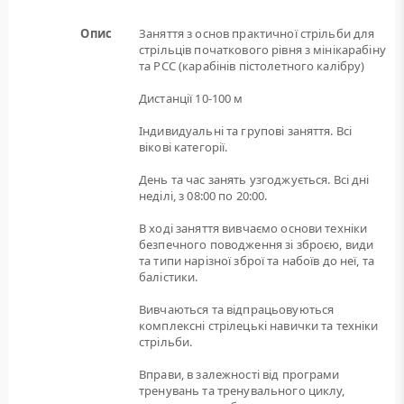
Опис
Заняття з основ практичної стрільби для
стрільців початкового рівня з мінікарабіну
та РСС (карабінів пістолетного калібру)
Дистанції 10-100 м
Індивидуальні та групові заняття. Всі
вікові категорії.
День та час занять узгоджується. Всі дні
неділі, з 08:00 по 20:00.
В ході заняття вивчаємо основи техніки
безпечного поводження зі зброєю, види
та типи нарізної зброї та набоїв до неї, та
балістики.
Вивчаються та відпрацьовуються
комплексні стрілецькі навички та техніки
стрільби.
Вправи, в залежності від програми
тренувань та тренувального циклу,