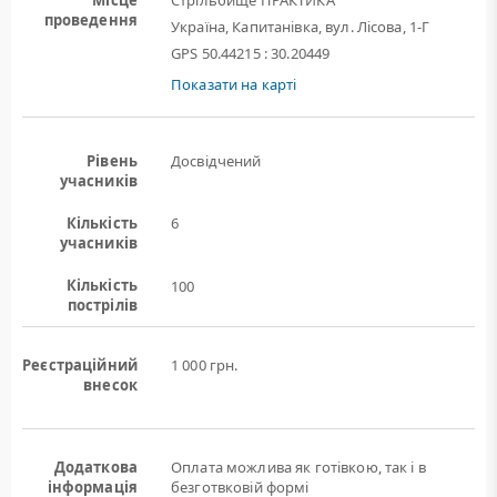
Місце
Стрільбище ПРАКТИКА
проведення
Україна, Капитанівка, вул. Лісова, 1-Г
GPS 50.44215 : 30.20449
Показати на карті
Рівень
Досвідчений
учасників
Кількість
6
учасників
Кількість
100
пострілів
Реєстраційний
1 000 грн.
внесок
Додаткова
Оплата можлива як готівкою, так і в
інформація
безготвковій формі