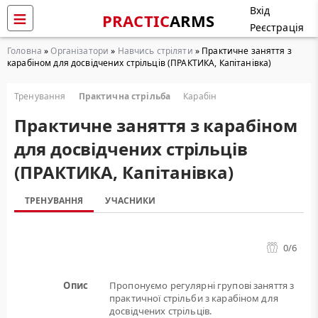
Вхід
PRACTIC
ARMS
Реєстрація
Головна
»
Організатори
»
Навчись стріляти
» Практичне заняття з
карабіном для досвідчених стрільців (ПРАКТИКА, Капітанівка)
Тренування
Практична стрільба
Карабін
Практичне заняття з карабіном
для досвідчених стрільців
(ПРАКТИКА, Капітанівка)
ТРЕНУВАННЯ
УЧАСНИКИ
0
/6
Опис
Пропонуємо регулярні групові заняття з
практичної стрільби з карабіном для
досвідчених стрільців.