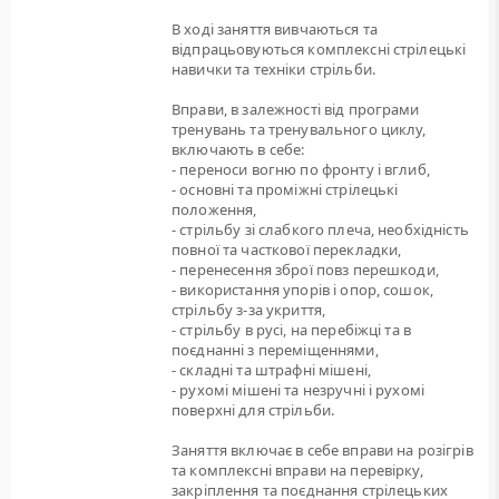
В ході заняття вивчаються та
відпрацьовуються комплексні стрілецькі
навички та техніки стрільби.
Вправи, в залежності від програми
тренувань та тренувального циклу,
включають в себе:
- переноси вогню по фронту і вглиб,
- основні та проміжні стрілецькі
положення,
- стрільбу зі слабкого плеча, необхідність
повної та часткової перекладки,
- перенесення зброї повз перешкоди,
- використання упорів і опор, сошок,
стрільбу з-за укриття,
- стрільбу в русі, на перебіжці та в
поєднанні з переміщеннями,
- складні та штрафні мішені,
- рухомі мішені та незручні і рухомі
поверхні для стрільби.
Заняття включає в себе вправи на розігрів
та комплексні вправи на перевірку,
закріплення та поєднання стрілецьких