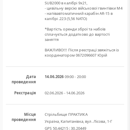
SUB2000 в калібрі 9х21,
- цивільну версію військової гвинтівки M4
- напівавтоматичний карабін AR-15 в
калібрі .223 (5,56 NATO)
*Вартість оренди зброї та набоїв
сплачується додатково до вартості
заняття
ВАЖЛИВО!!! Після реєстрацї звяжіться із
координатором 0672096607 Юрій
Дата
14.06.2026
09:00 - 20:00
проведення
Реєстрація
02.06.2026 - 14.06.2026
Місце
Стрільбище ПРАКТИКА
проведення
Україна, Капитанівка, вул. Лісова, 1-Г
GPS 50.44215 : 30.20449