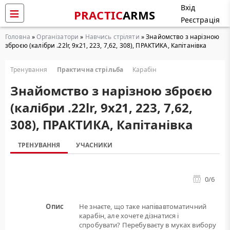
Вхід
PRACTIC
ARMS
Реєстрація
Головна
»
Організатори
»
Навчись стріляти
» Знайомство з нарізною
зброєю (калібри .22lr, 9х21, 223, 7,62, 308), ПРАКТИКА, Капітанівка
Тренування
Практична стрільба
Карабін
Знайомство з нарізною зброєю
(калібри .22lr, 9х21, 223, 7,62,
308), ПРАКТИКА, Капітанівка
ТРЕНУВАННЯ
УЧАСНИКИ
0
/6
Опис
Не знаєте, що таке напівавтоматичний
карабін, але хочете дізнатися і
спробувати? Перебуваєту в муках вибору