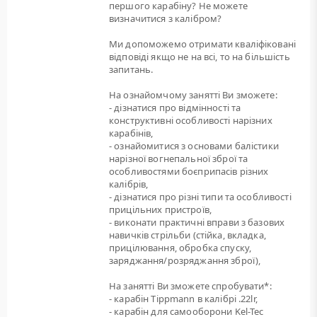
першого карабіну? Не можете
визначитися з калібром?
Ми допоможемо отримати кваліфіковані
відповіді якщо не на всі, то на більшість
запитань.
На ознайомчому занятті Ви зможете:
- дізнатися про відмінності та
конструктивні особливості нарізних
карабінів,
- ознайомитися з основами балістики
нарізної вогнепальної зброї та
особливостями боєприпасів різних
калібрів,
- дізнатися про різні типи та особливості
прицільних пристроїв,
- виконати практичні вправи з базових
навичків стрільби (стійка, вкладка,
прицілювання, обробка спуску,
заряджання/розряджання зброї),
На занятті Ви зможете спробувати*:
- карабін Tippmann в калібрі .22lr,
- карабін для самооборони Kel-Tec