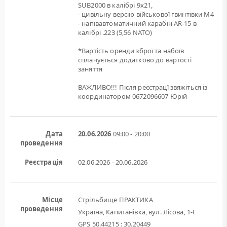
SUB2000 в калібрі 9х21,
- цивільну версію військової гвинтівки M4
- напівавтоматичний карабін AR-15 в
калібрі .223 (5,56 NATO)
*Вартість оренди зброї та набоїв
сплачується додатково до вартості
заняття
ВАЖЛИВО!!! Після реєстрацї звяжіться із
координатором 0672096607 Юрій
Дата
20.06.2026
09:00 - 20:00
проведення
Реєстрація
02.06.2026 - 20.06.2026
Місце
Стрільбище ПРАКТИКА
проведення
Україна, Капитанівка, вул. Лісова, 1-Г
GPS 50.44215 : 30.20449