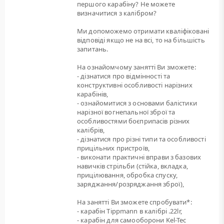
першого карабіну? Не можете
визначитися з калібром?
Ми допоможемо отримати кваліфіковані
відповіді якщо не на всі, то на більшість
запитань.
На ознайомчому занятті Ви зможете:
- дізнатися про відмінності та
конструктивні особливості нарізних
карабінів,
- ознайомитися з основами балістики
нарізної вогнепальної зброї та
особливостями боєприпасів різних
калібрів,
- дізнатися про різні типи та особливості
прицільних пристроїв,
- виконати практичні вправи з базових
навичків стрільби (стійка, вкладка,
прицілювання, обробка спуску,
заряджання/розряджання зброї),
На занятті Ви зможете спробувати*:
- карабін Tippmann в калібрі .22lr,
- карабін для самооборони Kel-Tec