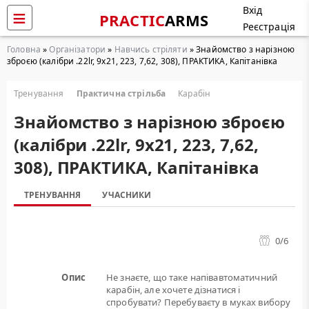
Вхід
PRACTIC
ARMS
Реєстрація
Головна
»
Організатори
»
Навчись стріляти
» Знайомство з нарізною
зброєю (калібри .22lr, 9х21, 223, 7,62, 308), ПРАКТИКА, Капітанівка
Тренування
Практична стрільба
Карабін
Знайомство з нарізною зброєю
(калібри .22lr, 9х21, 223, 7,62,
308), ПРАКТИКА, Капітанівка
ТРЕНУВАННЯ
УЧАСНИКИ
0
/6
Опис
Не знаєте, що таке напівавтоматичний
карабін, але хочете дізнатися і
спробувати? Перебуваєту в муках вибору