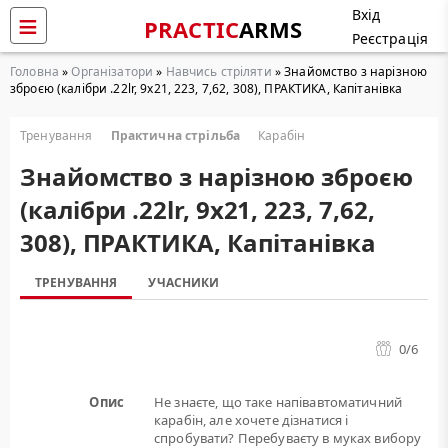
Вхід
PRACTIC
ARMS
Реєстрація
Головна
»
Організатори
»
Навчись стріляти
» Знайомство з нарізною
зброєю (калібри .22lr, 9х21, 223, 7,62, 308), ПРАКТИКА, Капітанівка
Тренування
Практична стрільба
Карабін
Знайомство з нарізною зброєю
(калібри .22lr, 9х21, 223, 7,62,
308), ПРАКТИКА, Капітанівка
ТРЕНУВАННЯ
УЧАСНИКИ
0
/6
Опис
Не знаєте, що таке напівавтоматичний
карабін, але хочете дізнатися і
спробувати? Перебуваєту в муках вибору