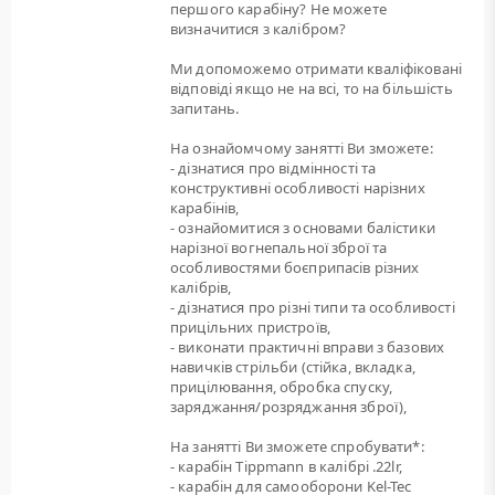
першого карабіну? Не можете
визначитися з калібром?
Ми допоможемо отримати кваліфіковані
відповіді якщо не на всі, то на більшість
запитань.
На ознайомчому занятті Ви зможете:
- дізнатися про відмінності та
конструктивні особливості нарізних
карабінів,
- ознайомитися з основами балістики
нарізної вогнепальної зброї та
особливостями боєприпасів різних
калібрів,
- дізнатися про різні типи та особливості
прицільних пристроїв,
- виконати практичні вправи з базових
навичків стрільби (стійка, вкладка,
прицілювання, обробка спуску,
заряджання/розряджання зброї),
На занятті Ви зможете спробувати*:
- карабін Tippmann в калібрі .22lr,
- карабін для самооборони Kel-Tec