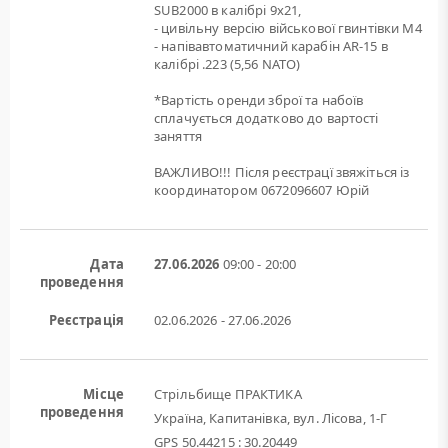
SUB2000 в калібрі 9х21,
- цивільну версію військової гвинтівки M4
- напівавтоматичний карабін AR-15 в
калібрі .223 (5,56 NATO)
*Вартість оренди зброї та набоїв
сплачується додатково до вартості
заняття
ВАЖЛИВО!!! Після реєстрацї звяжіться із
координатором 0672096607 Юрій
Дата
27.06.2026
09:00 - 20:00
проведення
Реєстрація
02.06.2026 - 27.06.2026
Місце
Стрільбище ПРАКТИКА
проведення
Україна, Капитанівка, вул. Лісова, 1-Г
GPS 50.44215 : 30.20449