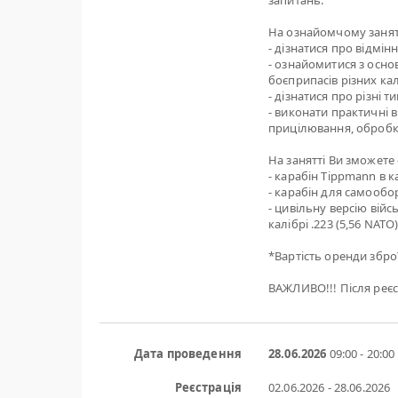
запитань.
На ознайомчому занят
- дізнатися про відмін
- ознайомитися з осно
боєприпасів різних кал
- дізнатися про різні 
- виконати практичні в
прицілювання, обробк
На занятті Ви зможете
- карабін Tippmann в кал
- карабін для самообор
- цивільну версію війс
калібрі .223 (5,56 NATO
*Вартість оренди зброї
ВАЖЛИВО!!! Після реєс
Дата проведення
28.06.2026
09:00 - 20:00
Реєстрація
02.06.2026 - 28.06.2026