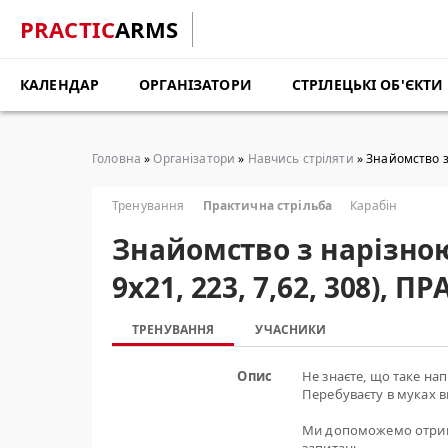
PRACTIC
ARMS
КАЛЕНДАР
ОРГАНІЗАТОРИ
СТРІЛЕЦЬКІ ОБ'ЄКТИ
Головна
»
Організатори
»
Навчись стріляти
» Знайомство з 
Тренування
Практична стрільба
Карабін
Знайомство з нарізною 
9х21, 223, 7,62, 308), 
ТРЕНУВАННЯ
УЧАСНИКИ
Опис
Не знаєте, що таке нап
Перебуваєту в муках 
Ми допоможемо отримат