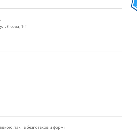
А
ул. Лісова, 1-Г
вкою, так і в безготвковій формі