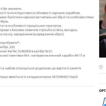
ті Ви зможете:
ності та конструктивні особливості нарізних карабінів,
вами балістики нарізної вогнепальної зброї та особливостями
ібрів,
типи та особливості прицільних пристроїв,
прави з базових навичків стрільби (стійка, вкладка,
а спуску, заряджання/розряджання зброї),
 спробувати*:
ібрі .22lr,
они Kel-Tec SUB2000 в калібрі 9х21,
ькової гвинтівки M4 - напівавтоматичний карабін AR-15 в
)
 та набоїв сплачується додатково до вартості заняття
трацї звяжіться із координатором 0672096607 Юрій
ОРГ