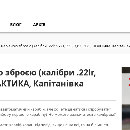
БЛОГ
АРХІВ
нарізною зброєю (калібри .22lr, 9х21, 223, 7,62, 308), ПРАКТИКА, Капітанів
зброєю (калібри .22lr,
ПРАКТИКА, Капітанівка
івавтоматичний карабін, але хочете дізнатися і спробувати?
вибору першого карабіну? Не можете визначитися з калібром?
и кваліфіковані відповіді якщо не на всі, то на більшість