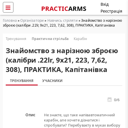
Вхід
PRACTIC
ARMS
Реєстрація
Головна
»
Організатори
»
Навчись стріляти
» Знайомство з нарізною
зброєю (калібри .22lr, 9х21, 223, 7,62, 308), ПРАКТИКА, Капітанівка
Тренування
Практична стрільба
Карабін
Знайомство з нарізною зброєю
(калібри .22lr, 9х21, 223, 7,62,
308), ПРАКТИКА, Капітанівка
ТРЕНУВАННЯ
УЧАСНИКИ
0
/6
Опис
Не знаєте, що таке напівавтоматичний
карабін, але хочете дізнатися і
спробувати? Перебуваєту в муках вибору