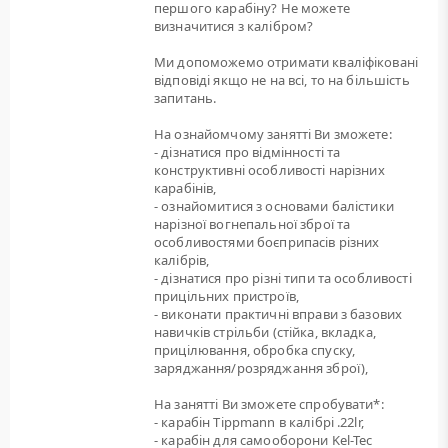
першого карабіну? Не можете
визначитися з калібром?
Ми допоможемо отримати кваліфіковані
відповіді якщо не на всі, то на більшість
запитань.
На ознайомчому занятті Ви зможете:
- дізнатися про відмінності та
конструктивні особливості нарізних
карабінів,
- ознайомитися з основами балістики
нарізної вогнепальної зброї та
особливостями боєприпасів різних
калібрів,
- дізнатися про різні типи та особливості
прицільних пристроїв,
- виконати практичні вправи з базових
навичків стрільби (стійка, вкладка,
прицілювання, обробка спуску,
заряджання/розряджання зброї),
На занятті Ви зможете спробувати*:
- карабін Tippmann в калібрі .22lr,
- карабін для самооборони Kel-Tec