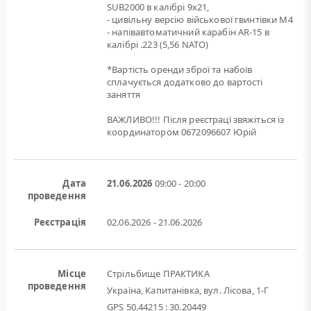
SUB2000 в калібрі 9х21,
- цивільну версію військової гвинтівки M4
- напівавтоматичний карабін AR-15 в
калібрі .223 (5,56 NATO)
*Вартість оренди зброї та набоїв
сплачується додатково до вартості
заняття
ВАЖЛИВО!!! Після реєстрацї звяжіться із
координатором 0672096607 Юрій
Дата
21.06.2026
09:00 - 20:00
проведення
Реєстрація
02.06.2026 - 21.06.2026
Місце
Стрільбище ПРАКТИКА
проведення
Україна, Капитанівка, вул. Лісова, 1-Г
GPS 50.44215 : 30.20449