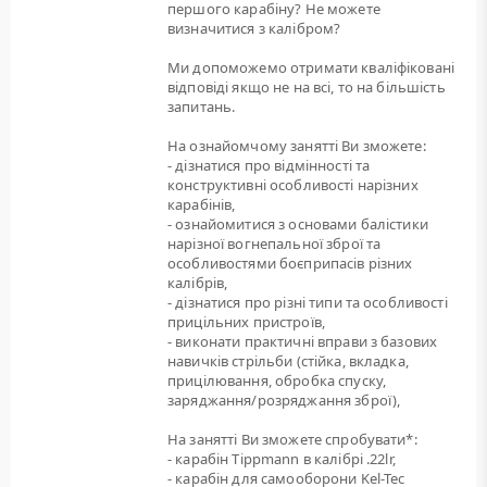
першого карабіну? Не можете
визначитися з калібром?
Ми допоможемо отримати кваліфіковані
відповіді якщо не на всі, то на більшість
запитань.
На ознайомчому занятті Ви зможете:
- дізнатися про відмінності та
конструктивні особливості нарізних
карабінів,
- ознайомитися з основами балістики
нарізної вогнепальної зброї та
особливостями боєприпасів різних
калібрів,
- дізнатися про різні типи та особливості
прицільних пристроїв,
- виконати практичні вправи з базових
навичків стрільби (стійка, вкладка,
прицілювання, обробка спуску,
заряджання/розряджання зброї),
На занятті Ви зможете спробувати*:
- карабін Tippmann в калібрі .22lr,
- карабін для самооборони Kel-Tec