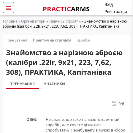
Вхід
PRACTIC
ARMS
Реєстрація
Головна
»
Організатори
»
Навчись стріляти
» Знайомство з нарізною
зброєю (калібри .22lr, 9х21, 223, 7,62, 308), ПРАКТИКА, Капітанівка
Тренування
Практична стрільба
Карабін
Знайомство з нарізною зброєю
(калібри .22lr, 9х21, 223, 7,62,
308), ПРАКТИКА, Капітанівка
ТРЕНУВАННЯ
УЧАСНИКИ
0
/6
Опис
Не знаєте, що таке напівавтоматичний
карабін, але хочете дізнатися і
спробувати? Перебуваєту в муках вибору