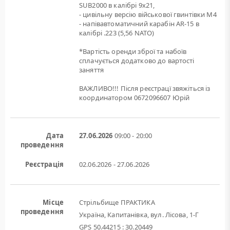
SUB2000 в калібрі 9х21,
- цивільну версію військової гвинтівки M4
- напівавтоматичний карабін AR-15 в
калібрі .223 (5,56 NATO)
*Вартість оренди зброї та набоїв
сплачується додатково до вартості
заняття
ВАЖЛИВО!!! Після реєстрацї звяжіться із
координатором 0672096607 Юрій
Дата
27.06.2026
09:00 - 20:00
проведення
Реєстрація
02.06.2026 - 27.06.2026
Місце
Стрільбище ПРАКТИКА
проведення
Україна, Капитанівка, вул. Лісова, 1-Г
GPS 50.44215 : 30.20449