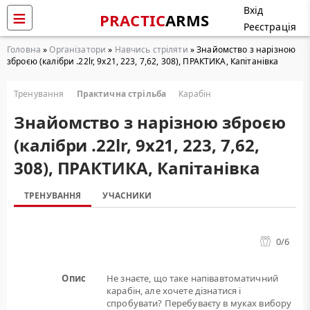
Вхід
PRACTIC
ARMS
Реєстрація
Головна
»
Організатори
»
Навчись стріляти
» Знайомство з нарізною
зброєю (калібри .22lr, 9х21, 223, 7,62, 308), ПРАКТИКА, Капітанівка
Тренування
Практична стрільба
Карабін
Знайомство з нарізною зброєю
(калібри .22lr, 9х21, 223, 7,62,
308), ПРАКТИКА, Капітанівка
ТРЕНУВАННЯ
УЧАСНИКИ
0
/6
Опис
Не знаєте, що таке напівавтоматичний
карабін, але хочете дізнатися і
спробувати? Перебуваєту в муках вибору