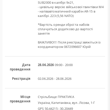
SUB2000 в калібрі 9х21,
- цивільну версію військової гвинтівки M4
- напівавтоматичний карабін AR-15 в
калібрі .223 (5,56 NATO)
*Вартість оренди зброї та набоїв
сплачується додатково до вартості
заняття
ВАЖЛИВО!!! Після реєстрацї звяжіться із
координатором 0672096607 Юрій
Дата
28.06.2026
09:00 - 20:00
проведення
Реєстрація
02.06.2026 - 28.06.2026
Місце
Стрільбище ПРАКТИКА
проведення
Україна, Капитанівка, вул. Лісова, 1-Г
GPS 50.44215 : 30.20449