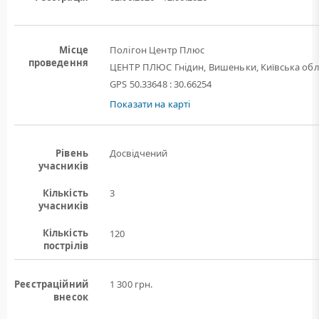
Місце
Полігон Центр Плюс
проведення
ЦЕНТР ПЛЮС Гнідин, Вишеньки, Київська обл
GPS 50.33648 : 30.66254
Показати на карті
Рівень
Досвідчений
учасників
Кількість
3
учасників
Кількість
120
пострілів
Реєстраційний
1 300 грн.
внесок