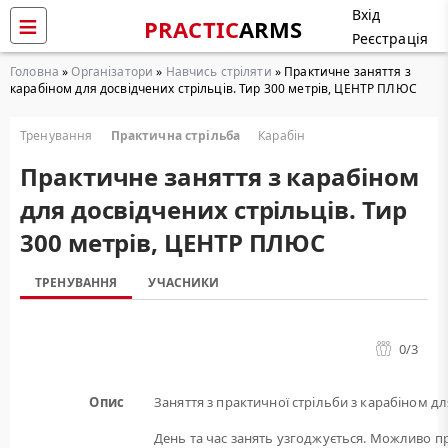
Вхід
PRACTIC
ARMS
Реєстрація
Головна
»
Організатори
»
Навчись стріляти
» Практичне заняття з
карабіном для досвідчених стрільців. Тир 300 метрів, ЦЕНТР ПЛЮС
Тренування
Практична стрільба
Карабін
Практичне заняття з карабіном
для досвідчених стрільців. Тир
300 метрів, ЦЕНТР ПЛЮС
ТРЕНУВАННЯ
УЧАСНИКИ
0
/3
Опис
Заняття з практичної стрільби з карабіном дл
День та час занять узгоджується. Можливо пр