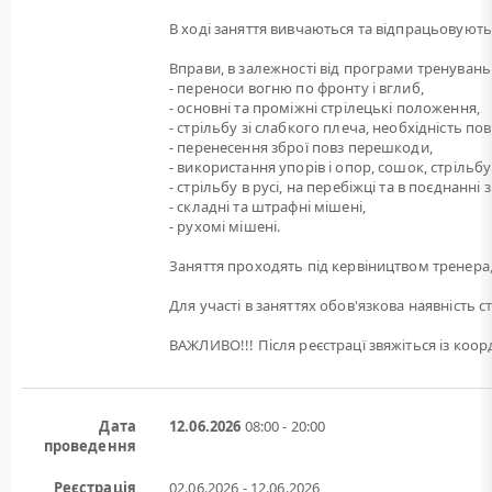
В ході заняття вивчаються та відпрацьовуютьс
Вправи, в залежності від програми тренувань
- переноси вогню по фронту і вглиб,
- основні та проміжні стрілецькі положення,
- стрільбу зі слабкого плеча, необхідність по
- перенесення зброї повз перешкоди,
- використання упорів і опор, сошок, стрільбу 
- стрільбу в русі, на перебіжці та в поєднанн
- складні та штрафні мішені,
- рухомі мішені.
Заняття проходять під кервіництвом тренера,
Для участі в заняттях обов'язкова наявність с
ВАЖЛИВО!!! Після реєстрацї звяжіться із ко
Дата
12.06.2026
08:00 - 20:00
проведення
Реєстрація
02.06.2026 - 12.06.2026