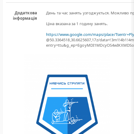
Додаткова
День та час занять узгоджується. Можливо пр
інформація
Ціна вказана за 1 годину занять.
https://www.google.com/maps/place/Tsentr+Pl
@50.3364518,30.6625607,17z/data=!3m1!4b1!
entry=ttu&g_ep=EgoyMDI1MDcyOS4wIKXMD