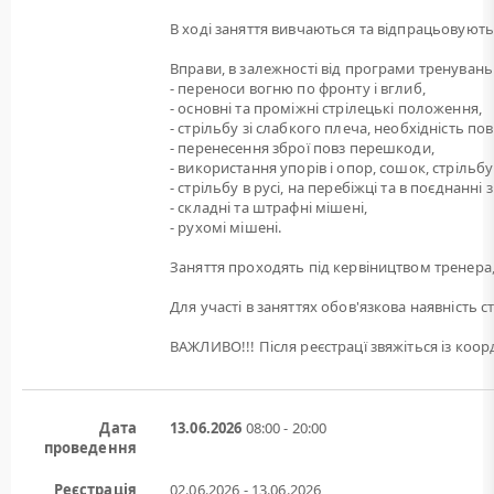
В ході заняття вивчаються та відпрацьовуютьс
Вправи, в залежності від програми тренувань
- переноси вогню по фронту і вглиб,
- основні та проміжні стрілецькі положення,
- стрільбу зі слабкого плеча, необхідність по
- перенесення зброї повз перешкоди,
- використання упорів і опор, сошок, стрільбу 
- стрільбу в русі, на перебіжці та в поєднанн
- складні та штрафні мішені,
- рухомі мішені.
Заняття проходять під кервіництвом тренера,
Для участі в заняттях обов'язкова наявність с
ВАЖЛИВО!!! Після реєстрацї звяжіться із ко
Дата
13.06.2026
08:00 - 20:00
проведення
Реєстрація
02.06.2026 - 13.06.2026