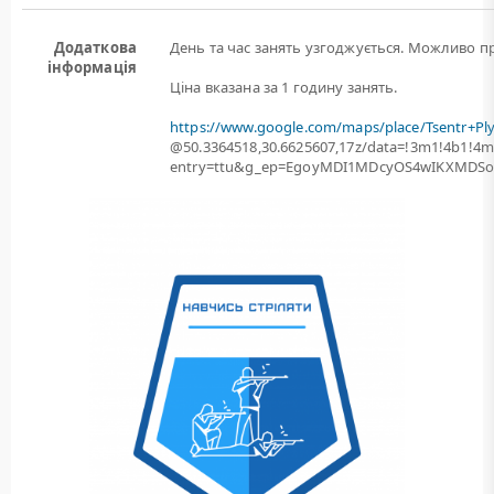
Додаткова
День та час занять узгоджується. Можливо пр
інформація
Ціна вказана за 1 годину занять.
https://www.google.com/maps/place/Tsentr+Pl
@50.3364518,30.6625607,17z/data=!3m1!4b1!
entry=ttu&g_ep=EgoyMDI1MDcyOS4wIKXMD