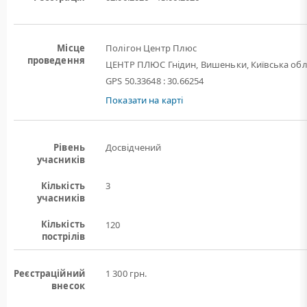
Місце
Полігон Центр Плюс
проведення
ЦЕНТР ПЛЮС Гнідин, Вишеньки, Київська обл
GPS 50.33648 : 30.66254
Показати на карті
Рівень
Досвідчений
учасників
Кількість
3
учасників
Кількість
120
пострілів
Реєстраційний
1 300 грн.
внесок