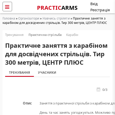
Вхід
PRACTIC
ARMS
Реєстрація
Головна
»
Організатори
»
Навчись стріляти
» Практичне заняття з
карабіном для досвідчених стрільців. Тир 300 метрів, ЦЕНТР ПЛЮС
Тренування
Практична стрільба
Карабін
Практичне заняття з карабіном
для досвідчених стрільців. Тир
300 метрів, ЦЕНТР ПЛЮС
ТРЕНУВАННЯ
УЧАСНИКИ
0
/3
Опис
Заняття з практичної стрільби з карабіном дл
День та час занять узгоджується. Можливо пр