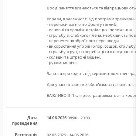
В ході заняття вивчаються та відпрацьовуютьс
Вправи, в залежності від програми тренувань
- переноси вогню по фронту і вглиб,
- основні та проміжні стрілецькі положення,
- стрільбу зі слабкого плеча, необхідність по
- перенесення зброї повз перешкоди,
- використання упорів і опор, сошок, стрільбу 
- стрільбу в русі, на перебіжці та в поєднанн
- складні та штрафні мішені,
- рухомі мішені.
Заняття проходять під кервіництвом тренера,
Для участі в заняттях обов'язкова наявність с
ВАЖЛИВО!!! Після реєстрацї звяжіться із ко
Дата
14.06.2026
08:00 - 20:00
проведення
Реєстрація
02.06.2026 - 14.06.2026