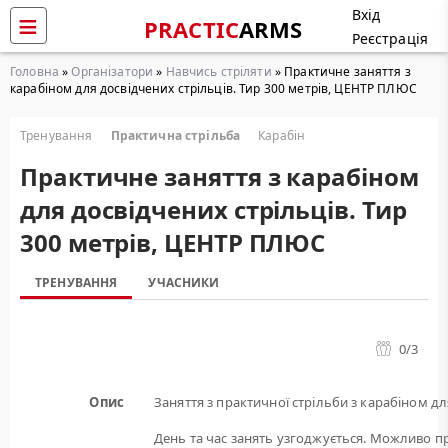
Вхід
PRACTIC
ARMS
Реєстрація
Головна
»
Організатори
»
Навчись стріляти
» Практичне заняття з
карабіном для досвідчених стрільців. Тир 300 метрів, ЦЕНТР ПЛЮС
Тренування
Практична стрільба
Карабін
Практичне заняття з карабіном
для досвідчених стрільців. Тир
300 метрів, ЦЕНТР ПЛЮС
ТРЕНУВАННЯ
УЧАСНИКИ
0
/3
Опис
Заняття з практичної стрільби з карабіном дл
День та час занять узгоджується. Можливо пр