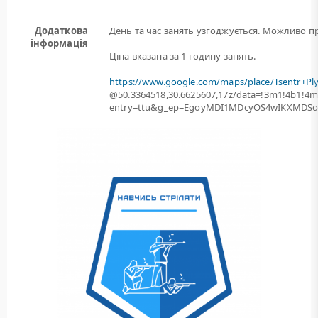
Додаткова
День та час занять узгоджується. Можливо пр
інформація
Ціна вказана за 1 годину занять.
https://www.google.com/maps/place/Tsentr+Pl
@50.3364518,30.6625607,17z/data=!3m1!4b1!
entry=ttu&g_ep=EgoyMDI1MDcyOS4wIKXMD