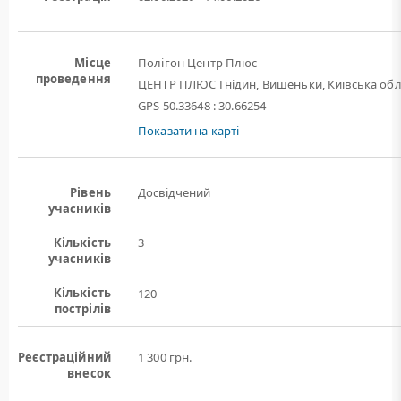
Місце
Полігон Центр Плюс
проведення
ЦЕНТР ПЛЮС Гнідин, Вишеньки, Київська обл
GPS 50.33648 : 30.66254
Показати на карті
Рівень
Досвідчений
учасників
Кількість
3
учасників
Кількість
120
пострілів
Реєстраційний
1 300 грн.
внесок