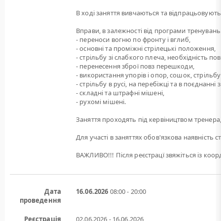
В ході заняття вивчаються та відпрацьовуютьс
Вправи, в залежності від програми тренувань
- переноси вогню по фронту і вглиб,
- основні та проміжні стрілецькі положення,
- стрільбу зі слабкого плеча, необхідність по
- перенесення зброї повз перешкоди,
- використання упорів і опор, сошок, стрільбу 
- стрільбу в русі, на перебіжці та в поєднанн
- складні та штрафні мішені,
- рухомі мішені.
Заняття проходять під кервіництвом тренера,
Для участі в заняттях обов'язкова наявність с
ВАЖЛИВО!!! Після реєстрацї звяжіться із ко
Дата
16.06.2026
08:00 - 20:00
проведення
Реєстрація
02.06.2026 - 16.06.2026