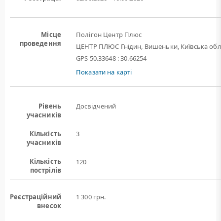
Місце
Полігон Центр Плюс
проведення
ЦЕНТР ПЛЮС Гнідин, Вишеньки, Київська обл
GPS 50.33648 : 30.66254
Показати на карті
Рівень
Досвідчений
учасників
Кількість
3
учасників
Кількість
120
пострілів
Реєстраційний
1 300 грн.
внесок