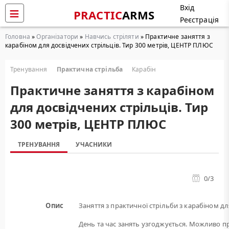
Вхід
PRACTIC
ARMS
Реєстрація
Головна
»
Організатори
»
Навчись стріляти
» Практичне заняття з
карабіном для досвідчених стрільців. Тир 300 метрів, ЦЕНТР ПЛЮС
Тренування
Практична стрільба
Карабін
Практичне заняття з карабіном
для досвідчених стрільців. Тир
300 метрів, ЦЕНТР ПЛЮС
ТРЕНУВАННЯ
УЧАСНИКИ
0
/3
Опис
Заняття з практичної стрільби з карабіном дл
День та час занять узгоджується. Можливо пр