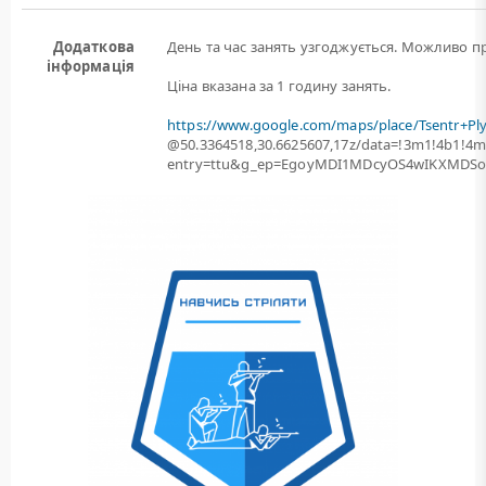
Додаткова
День та час занять узгоджується. Можливо пр
інформація
Ціна вказана за 1 годину занять.
https://www.google.com/maps/place/Tsentr+Pl
@50.3364518,30.6625607,17z/data=!3m1!4b1!
entry=ttu&g_ep=EgoyMDI1MDcyOS4wIKXMD