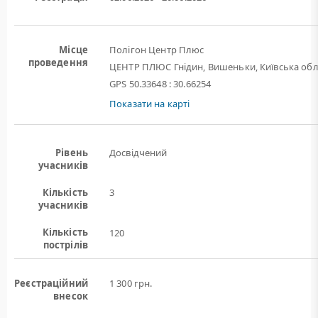
Місце
Полігон Центр Плюс
проведення
ЦЕНТР ПЛЮС Гнідин, Вишеньки, Київська обл
GPS 50.33648 : 30.66254
Показати на карті
Рівень
Досвідчений
учасників
Кількість
3
учасників
Кількість
120
пострілів
Реєстраційний
1 300 грн.
внесок