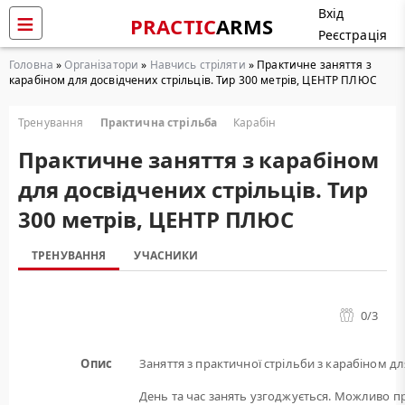
Вхід
PRACTIC
ARMS
Реєстрація
Головна
»
Організатори
»
Навчись стріляти
» Практичне заняття з
карабіном для досвідчених стрільців. Тир 300 метрів, ЦЕНТР ПЛЮС
Тренування
Практична стрільба
Карабін
Практичне заняття з карабіном
для досвідчених стрільців. Тир
300 метрів, ЦЕНТР ПЛЮС
ТРЕНУВАННЯ
УЧАСНИКИ
0
/3
Опис
Заняття з практичної стрільби з карабіном дл
День та час занять узгоджується. Можливо пр