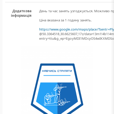
Додаткова
День та час занять узгоджується. Можливо пр
інформація
Ціна вказана за 1 годину занять.
https://www.google.com/maps/place/Tsentr+Pl
@50.3364518,30.6625607,17z/data=!3m1!4b1!
entry=ttu&g_ep=EgoyMDI1MDcyOS4wIKXMD