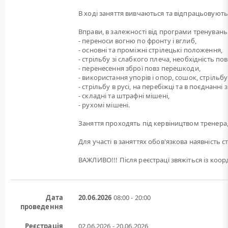
В ході заняття вивчаються та відпрацьовуютьс
Вправи, в залежності від програми тренувань
- переноси вогню по фронту і вглиб,
- основні та проміжні стрілецькі положення,
- стрільбу зі слабкого плеча, необхідність по
- перенесення зброї повз перешкоди,
- використання упорів і опор, сошок, стрільбу 
- стрільбу в русі, на перебіжці та в поєднанн
- складні та штрафні мішені,
- рухомі мішені.
Заняття проходять під кервіництвом тренера,
Для участі в заняттях обов'язкова наявність с
ВАЖЛИВО!!! Після реєстрацї звяжіться із ко
Дата
20.06.2026
08:00 - 20:00
проведення
Реєстрація
02.06.2026 - 20.06.2026