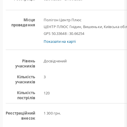
Місце
Полігон Центр Плюс
проведення
ЦЕНТР ПЛЮС Гнідин, Вишеньки, Київська обл
GPS 50.33648 : 30.66254
Показати на карті
Рівень
Досвідчений
учасників
Кількість
3
учасників
Кількість
120
пострілів
Реєстраційний
1 300 грн.
внесок