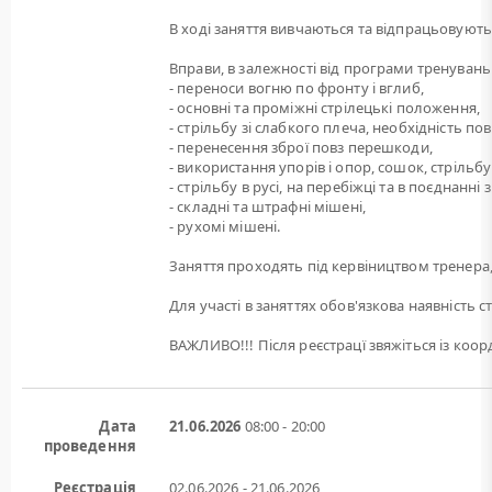
В ході заняття вивчаються та відпрацьовуютьс
Вправи, в залежності від програми тренувань
- переноси вогню по фронту і вглиб,
- основні та проміжні стрілецькі положення,
- стрільбу зі слабкого плеча, необхідність по
- перенесення зброї повз перешкоди,
- використання упорів і опор, сошок, стрільбу 
- стрільбу в русі, на перебіжці та в поєднанн
- складні та штрафні мішені,
- рухомі мішені.
Заняття проходять під кервіництвом тренера,
Для участі в заняттях обов'язкова наявність с
ВАЖЛИВО!!! Після реєстрацї звяжіться із ко
Дата
21.06.2026
08:00 - 20:00
проведення
Реєстрація
02.06.2026 - 21.06.2026