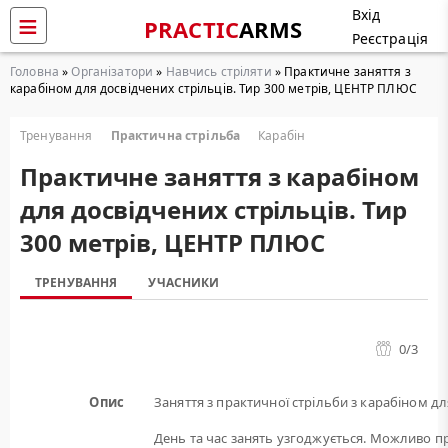
Вхід
PRACTIC
ARMS
Реєстрація
Головна
»
Організатори
»
Навчись стріляти
» Практичне заняття з
карабіном для досвідчених стрільців. Тир 300 метрів, ЦЕНТР ПЛЮС
Тренування
Практична стрільба
Карабін
Практичне заняття з карабіном
для досвідчених стрільців. Тир
300 метрів, ЦЕНТР ПЛЮС
ТРЕНУВАННЯ
УЧАСНИКИ
0
/3
Опис
Заняття з практичної стрільби з карабіном дл
День та час занять узгоджується. Можливо пр