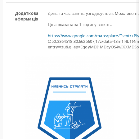
Додаткова
День та час занять узгоджується. Можливо пр
інформація
Ціна вказана за 1 годину занять.
https://www.google.com/maps/place/Tsentr+Pl
@50.3364518,30.6625607,17z/data=!3m1!4b1!
entry=ttu&g_ep=EgoyMDI1MDcyOS4wIKXMD