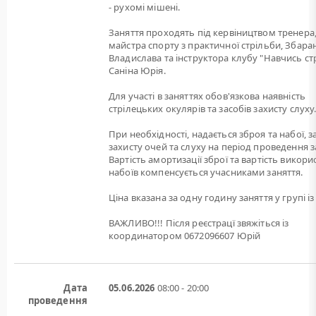
- рухомі мішені.
Заняття проходять під кервіництвом тренера
майстра спорту з практичної стрільби, Збара
Владислава та інструктора клубу "Навчись ст
Саніна Юрія.
Для участі в заняттях обов'язкова наявність
стрілецьких окулярів та засобів захисту слуху
При необхідності, надається зброя та набої, 
захисту очей та слуху на період проведення з
Вартість амортизації зброї та вартість викори
набоїв компенсується учасниками заняття.
Ціна вказана за одну годину заняття у групі із 
ВАЖЛИВО!!! Після реєстрацї звяжіться із
координатором 0672096607 Юрій
Дата
05.06.2026
08:00 - 20:00
проведення