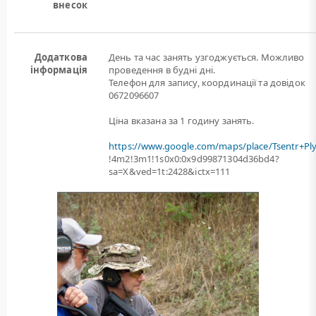
внесок
Додаткова
День та час занять узгоджується. Можливо
інформація
проведення в будні дні.
Телефон для запису, координації та довідок
0672096607
Ціна вказана за 1 годину занять.
https://www.google.com/maps/place/Tsentr+Pl
!4m2!3m1!1s0x0:0x9d99871304d36bd4?
sa=X&ved=1t:2428&ictx=111