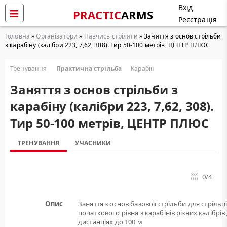
Вхід
PRACTIC
ARMS
Реєстрація
Головна
»
Організатори
»
Навчись стріляти
» Заняття з основ стрільби
з карабіну (калібри 223, 7,62, 308). Тир 50-100 метрів, ЦЕНТР ПЛЮС
Тренування
Практична стрільба
Карабін
Заняття з основ стрільби з
карабіну (калібри 223, 7,62, 308).
Тир 50-100 метрів, ЦЕНТР ПЛЮС
ТРЕНУВАННЯ
УЧАСНИКИ
0
/4
Опис
Заняття з основ базовоїї стрільби для стрільц
початкового рівня з карабінів різних калібрів
дистанціях до 100 м