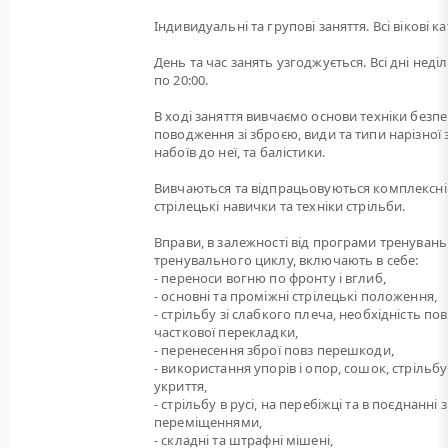
Індивидуальні та групові заняття. Всі вікові ка
День та час занять узгоджується. Всі дні неділі
по 20:00.
В ході заняття вивчаємо основи техніки безп
поводження зі зброєю, види та типи нарізної 
набоїв до неї, та балістики.
Вивчаються та відпрацьовуються комплексні
стрілецькі навички та техніки стрільби.
Вправи, в залежності від програми тренувань
тренувального циклу, включають в себе:
- переноси вогню по фронту і вглиб,
- основні та проміжні стрілецькі положення,
- стрільбу зі слабкого плеча, необхідність пов
часткової перекладки,
- перенесення зброї повз перешкоди,
- використання упорів і опор, сошок, стрільбу
укриття,
- стрільбу в русі, на перебіжці та в поєднанні з
переміщеннями,
- складні та штрафні мішені,