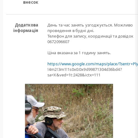
внесок
Додаткова
День та час занять узгоджується. Можливо
інформація
проведення в будні дні.
Телефон для запису, координації та довідок
0672096607
Ціна вказана за 1 годину занять.
https://www.google.com/maps/place/Tsentr+Pl
!4m2!3m1!1s0x0:0x9d99871304d36bd4?
sa=X&ved=1t:2428&ictx=111