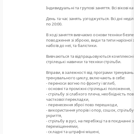
Індивидуальні та групові заняття. Всі вікові ка
День та час занять узгоджується. Всі дні неділі
по 20:00.
В ході заняття вивчаємо основи техніки безп
поводження зі зброєю, види та типи нарізної 
набоїв до неї, та балістики.
Вивчаються та відпрацьовуються комплексні
стрілецькі навички та техніки стрільби.
Вправи, в залежності від програми тренувань
тренувального циклу, включають в себе:
- переноси вогню по фронту і вглиб,
- основні та проміжні стрілецькі положення,
- стрільбу зі слабкого плеча, необхідність пов
часткової перекладки,
- перенесення зброї повз перешкоди,
- використання упорів і опор, сошок, стрільбу
укриття,
- стрільбу в русі, на перебіжці та в поєднанні з
переміщеннями,
- складні та штрафні мішені,