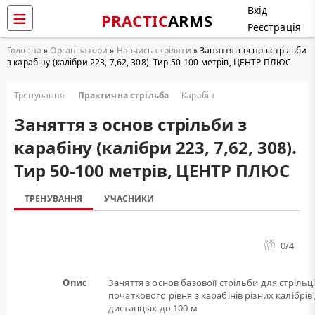
Вхід
PRACTIC
ARMS
Реєстрація
Головна
»
Організатори
»
Навчись стріляти
» Заняття з основ стрільби
з карабіну (калібри 223, 7,62, 308). Тир 50-100 метрів, ЦЕНТР ПЛЮС
Тренування
Практична стрільба
Карабін
Заняття з основ стрільби з
карабіну (калібри 223, 7,62, 308).
Тир 50-100 метрів, ЦЕНТР ПЛЮС
ТРЕНУВАННЯ
УЧАСНИКИ
0
/4
Опис
Заняття з основ базовоїї стрільби для стрільц
початкового рівня з карабінів різних калібрів
дистанціях до 100 м