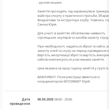
- рухомі мішені.
Заняття проходять під кервіництвом тренера
майстра спорту з практичної стрільби, Збара
Владислава та інструктора клубу "Навчись ст
Саніна Юрія.
Для участі в заняттях обов'язкова наявність
стрілецьких окулярів та засобів захисту слуху
При необхідності, надається зброя та набої, 
захисту очей та слуху на період проведення з
Вартість амортизації зброї та вартість викори
набоїв компенсується учасниками заняття.
Ціна вказана за одну годину заняття у групі із 
ВАЖЛИВО!!! Після реєстрацї звяжіться із
координатором 0672096607 Юрій
Дата
06.06.2026
08:00 - 20:00
проведення