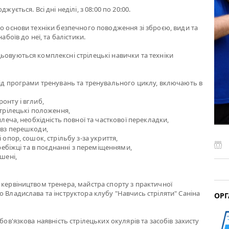
жується. Всі дні неділі, з 08:00 по 20:00.
мо основи техніки безпечного поводження зі зброєю, види та
набоїв до неї, та балістики.
ьовуються комплексні стрілецькі навички та техніки
від програми тренувань та тренувального циклу, включають в
онту і вглиб,
стрілецькі положення,
 плеча, необхідність повної та часткової перекладки,
овз перешкоди,
і опор, сошок, стрільбу з-за укриття,
перебіжці та в поєднанні з переміщеннями,
ішені,
 кервіництвом тренера, майстра спорту з практичної
о Владислава та інструктора клубу "Навчись стріляти" Саніна
ОРГ
обов'язкова наявність стрілецьких окулярів та засобів захисту