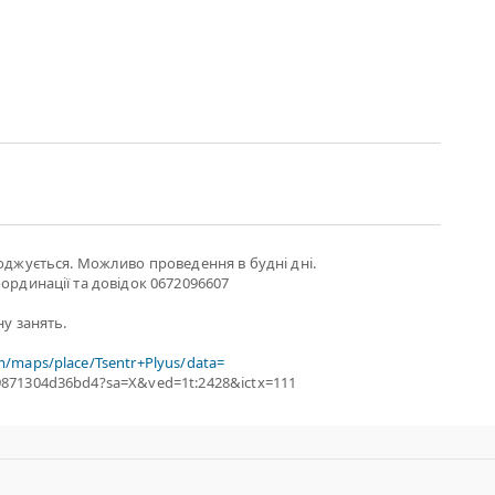
годжується. Можливо проведення в будні дні.
оординації та довідок 0672096607
ну занять.
m/maps/place/Tsentr+Plyus/data=
9871304d36bd4?sa=X&ved=1t:2428&ictx=111