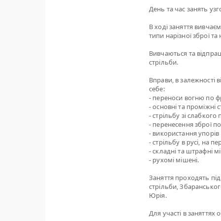
День та час занять узгод
В ході заняття вивчає
типи нарізної зброї та 
Вивчаються та відпрац
стрільби.
Вправи, в залежності 
себе:
- переноси вогню по фр
- основні та проміжні 
- стрільбу зі слабкого
- перенесення зброї п
- використання упорів 
- стрільбу в русі, на 
- складні та штрафні м
- рухомі мішені.
Заняття проходять під
стрільби, Збаранськог
Юрія.
Для участі в заняттях 