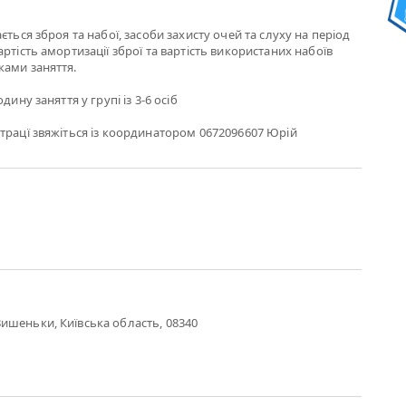
ється зброя та набої, засоби захисту очей та слуху на період
ртість амортизації зброї та вартість використаних набоїв
ками заняття.
дину заняття у групі із 3-6 осіб
трацї звяжіться із координатором 0672096607 Юрій
ишеньки, Київська область, 08340