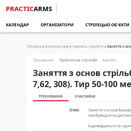
PRACTIC
ARMS
КАЛЕНДАР
ОРГАНІЗАТОРИ
СТРІЛЕЦЬКІ ОБ'ЄКТИ
Головна
»
Організатори
»
Навчись стріляти
» Заняття з осн
Тренування
Практична стрільба
Карабін
Заняття з основ стріль
7,62, 308). Тир 50-100
ТРЕНУВАННЯ
УЧАСНИКИ
Опис
Заняття з основ базово
калібрів для на дистан
Індивидуальні та групов