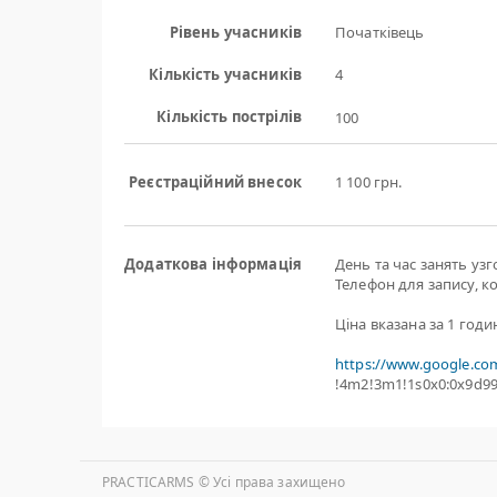
Рівень учасників
Початківець
Кількість учасників
4
Кількість пострілів
100
Реєстраційний внесок
1 100 грн.
Додаткова інформація
День та час занять уз
Телефон для запису, к
Ціна вказана за 1 годи
https://www.google.co
!4m2!3m1!1s0x0:0x9d9
PRACTICARMS © Уcі права захищено