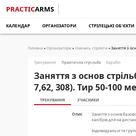
PRACTIC
ARMS
КАЛЕНДАР
ОРГАНІЗАТОРИ
СТРІЛЕЦЬКІ ОБ'ЄКТИ
Головна
»
Організатори
»
Навчись стріляти
» Заняття з осн
Тренування
Практична стрільба
Карабін
Заняття з основ стріль
7,62, 308). Тир 50-100
ТРЕНУВАННЯ
УЧАСНИКИ
Опис
Заняття з основ базово
калібрів для на дистан
Індивидуальні та групов