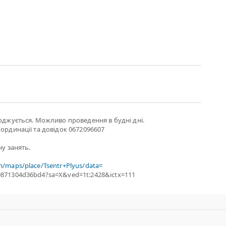
годжується. Можливо проведення в будні дні.
оординації та довідок 0672096607
ну занять.
m/maps/place/Tsentr+Plyus/data=
9871304d36bd4?sa=X&ved=1t:2428&ictx=111