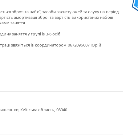
ється зброя та набої, засоби захисту очей та слуху на період
ртість амортизації зброї та вартість використаних набоїв
ками заняття.
дину заняття у групі із 3-6 осіб
трацї звяжіться із координатором 0672096607 Юрій
ишеньки, Київська область, 08340