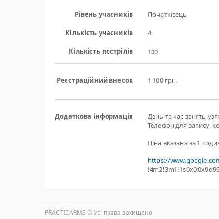
Рівень учасників
Початківець
Кількість учасників
4
Кількість пострілів
100
Реєстраційний внесок
1 100 грн.
Додаткова інформація
День та час занять уз
Телефон для запису, к
Ціна вказана за 1 годи
https://www.google.co
!4m2!3m1!1s0x0:0x9d9
PRACTICARMS © Уcі права захищено