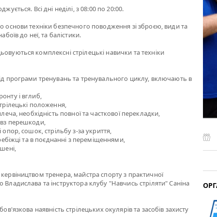
жується. Всі дні неділі, з 08:00 по 20:00.
мо основи техніки безпечного поводження зі зброєю, види та
набоїв до неї, та балістики.
ьовуються комплексні стрілецькі навички та техніки
від програми тренувань та тренувального циклу, включають в
онту і вглиб,
стрілецькі положення,
 плеча, необхідність повної та часткової перекладки,
овз перешкоди,
і опор, сошок, стрільбу з-за укриття,
перебіжці та в поєднанні з переміщеннями,
ішені,
 кервіництвом тренера, майстра спорту з практичної
о Владислава та інструктора клубу "Навчись стріляти" Саніна
ОРГ
обов'язкова наявність стрілецьких окулярів та засобів захисту