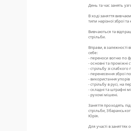
День та час занять узгод
В ході заняття вивчає
типи нарізної зброї та 
Вивчаються та відпрац
стрільби.
Вправи, в залежності 
себе:
- переноси вогню по фр
- основні та проміжні 
- стрільбу зі слабкого
- перенесення зброї п
- використання упорів 
- стрільбу в русі, на 
- складні та штрафні м
- рухомі мішені.
Заняття проходять під
стрільби, Збаранськог
Юрія.
Для участі в заняттях 