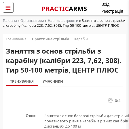
Вхід
PRACTIC
ARMS
Реєстрація
Головна
»
Організатори
»
Навчись стріляти
» Заняття з основ стрільби
з карабіну (калібри 223, 7,62, 308). Тир 50-100 метрів, ЦЕНТР ПЛЮС
Тренування
Практична стрільба
Карабін
Заняття з основ стрільби з
карабіну (калібри 223, 7,62, 308).
Тир 50-100 метрів, ЦЕНТР ПЛЮС
ТРЕНУВАННЯ
УЧАСНИКИ
0
/4
Опис
Заняття з основ базовоїї стрільби для стрільц
початкового рівня з карабінів різних калібрів
дистанціях до 100 м