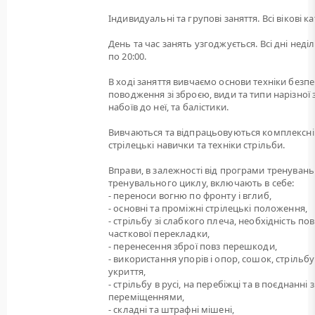
Індивидуальні та групові заняття. Всі вікові ка
День та час занять узгоджується. Всі дні неділі
по 20:00.
В ході заняття вивчаємо основи техніки безп
поводження зі зброєю, види та типи нарізної 
набоїв до неї, та балістики.
Вивчаються та відпрацьовуються комплексні
стрілецькі навички та техніки стрільби.
Вправи, в залежності від програми тренувань
тренувального циклу, включають в себе:
- переноси вогню по фронту і вглиб,
- основні та проміжні стрілецькі положення,
- стрільбу зі слабкого плеча, необхідність пов
часткової перекладки,
- перенесення зброї повз перешкоди,
- використання упорів і опор, сошок, стрільбу
укриття,
- стрільбу в русі, на перебіжці та в поєднанні з
переміщеннями,
- складні та штрафні мішені,