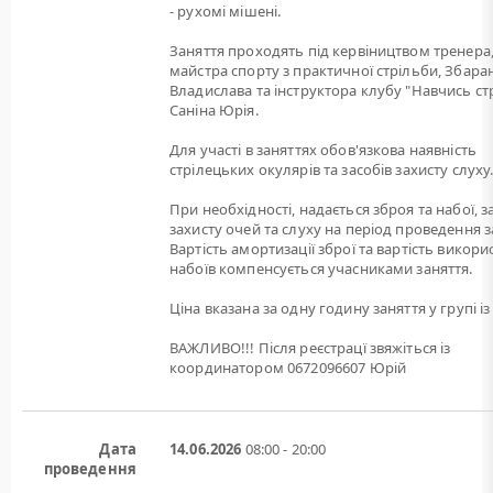
- рухомі мішені.
Заняття проходять під кервіництвом тренера
майстра спорту з практичної стрільби, Збара
Владислава та інструктора клубу "Навчись ст
Саніна Юрія.
Для участі в заняттях обов'язкова наявність
стрілецьких окулярів та засобів захисту слуху
При необхідності, надається зброя та набої, 
захисту очей та слуху на період проведення з
Вартість амортизації зброї та вартість викори
набоїв компенсується учасниками заняття.
Ціна вказана за одну годину заняття у групі із 
ВАЖЛИВО!!! Після реєстрацї звяжіться із
координатором 0672096607 Юрій
Дата
14.06.2026
08:00 - 20:00
проведення