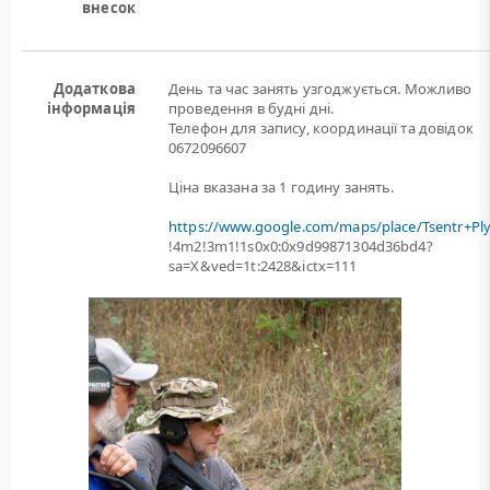
внесок
Додаткова
День та час занять узгоджується. Можливо
інформація
проведення в будні дні.
Телефон для запису, координації та довідок
0672096607
Ціна вказана за 1 годину занять.
https://www.google.com/maps/place/Tsentr+Pl
!4m2!3m1!1s0x0:0x9d99871304d36bd4?
sa=X&ved=1t:2428&ictx=111