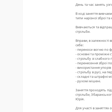
День та час занять узгод
В ході заняття вивчає
типи нарізної зброї та 
Вивчаються та відпрац
стрільби.
Вправи, в залежності 
себе:
- переноси вогню по фр
- основні та проміжні 
- стрільбу зі слабкого
- перенесення зброї п
- використання упорів 
- стрільбу в русі, на 
- складні та штрафні м
- рухомі мішені.
Заняття проходять під
стрільби, Збаранськог
Юрія.
Для участі в заняттях 