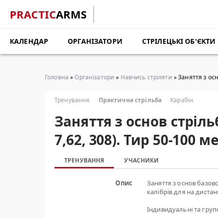
PRACTIC
ARMS
КАЛЕНДАР
ОРГАНІЗАТОРИ
СТРІЛЕЦЬКІ ОБ'ЄКТИ
Головна
»
Організатори
»
Навчись стріляти
» Заняття з осн
Тренування
Практична стрільба
Карабін
Заняття з основ стріль
7,62, 308). Тир 50-100
ТРЕНУВАННЯ
УЧАСНИКИ
Опис
Заняття з основ базово
калібрів для на дистан
Індивидуальні та групов