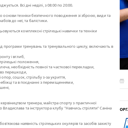
жується. Всі дні неділі, з 08:00 по 20:00.
мо основи техніки безпечного поводження зі зброєю, види та
набоїв до неї, та балістики.
ьовуються комплексні стрілецькі навички та техніки
від програми тренувань та тренувального циклу, включають в
онту і вглиб,
стрілецькі положення,
 плеча, необхідність повної та часткової перекладки,
овз перешкоди,
і опор, сошок, стрільбу з-за укриття,
перебіжці та в поєднанні з переміщеннями,
ішені,
 кервіництвом тренера, майстра спорту з практичної
о Владислава та інструктора клубу "Навчись стріляти" Саніна
ОРГ
обов'язкова наявність стрілецьких окулярів та засобів захисту