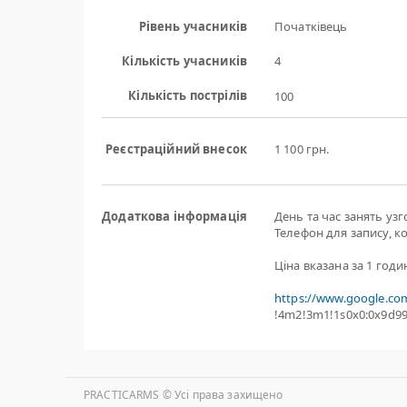
Рівень учасників
Початківець
Кількість учасників
4
Кількість пострілів
100
Реєстраційний внесок
1 100 грн.
Додаткова інформація
День та час занять уз
Телефон для запису, к
Ціна вказана за 1 годи
https://www.google.co
!4m2!3m1!1s0x0:0x9d9
PRACTICARMS © Уcі права захищено