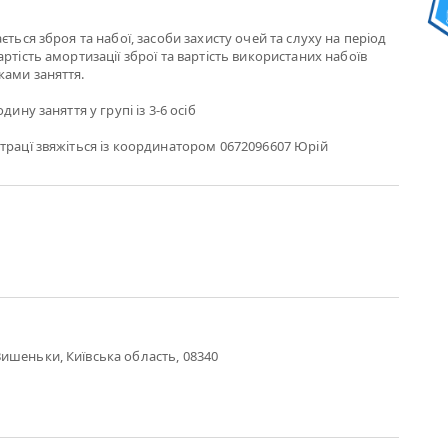
ється зброя та набої, засоби захисту очей та слуху на період
ртість амортизації зброї та вартість використаних набоїв
ками заняття.
дину заняття у групі із 3-6 осіб
трацї звяжіться із координатором 0672096607 Юрій
ишеньки, Київська область, 08340