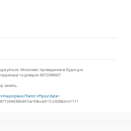
годжується. Можливо проведення в будні дні.
оординації та довідок 0672096607
ну занять.
m/maps/place/Tsentr+Plyus/data=
9871304d36bd4?sa=X&ved=1t:2428&ictx=111