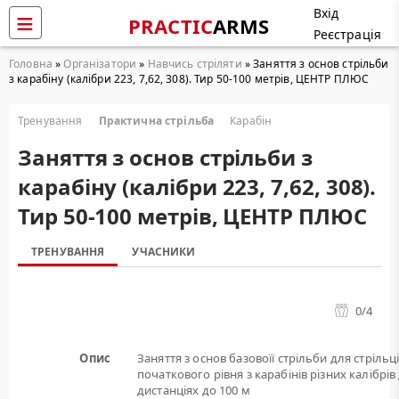
Вхід
PRACTIC
ARMS
Реєстрація
Головна
»
Організатори
»
Навчись стріляти
» Заняття з основ стрільби
з карабіну (калібри 223, 7,62, 308). Тир 50-100 метрів, ЦЕНТР ПЛЮС
Тренування
Практична стрільба
Карабін
Заняття з основ стрільби з
карабіну (калібри 223, 7,62, 308).
Тир 50-100 метрів, ЦЕНТР ПЛЮС
ТРЕНУВАННЯ
УЧАСНИКИ
0
/4
Опис
Заняття з основ базовоїї стрільби для стрільц
початкового рівня з карабінів різних калібрів
дистанціях до 100 м