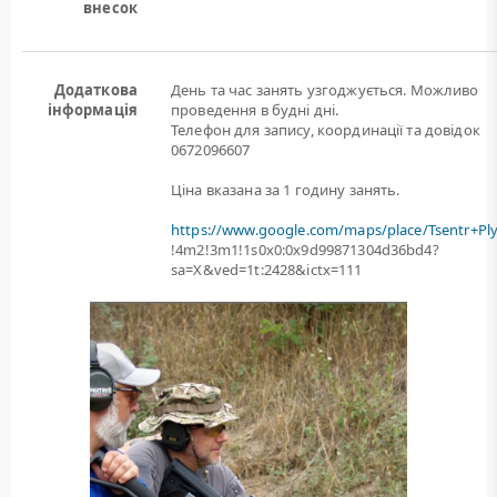
внесок
Додаткова
День та час занять узгоджується. Можливо
інформація
проведення в будні дні.
Телефон для запису, координації та довідок
0672096607
Ціна вказана за 1 годину занять.
https://www.google.com/maps/place/Tsentr+Pl
!4m2!3m1!1s0x0:0x9d99871304d36bd4?
sa=X&ved=1t:2428&ictx=111