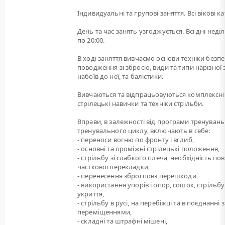
Індивидуальні та групові заняття. Всі вікові ка
День та час занять узгоджується. Всі дні неділі
по 20:00.
В ході заняття вивчаємо основи техніки безп
поводження зі зброєю, види та типи нарізної 
набоїв до неї, та балістики.
Вивчаються та відпрацьовуються комплексні
стрілецькі навички та техніки стрільби.
Вправи, в залежності від програми тренувань
тренувального циклу, включають в себе:
- переноси вогню по фронту і вглиб,
- основні та проміжні стрілецькі положення,
- стрільбу зі слабкого плеча, необхідність пов
часткової перекладки,
- перенесення зброї повз перешкоди,
- використання упорів і опор, сошок, стрільбу
укриття,
- стрільбу в русі, на перебіжці та в поєднанні з
переміщеннями,
- складні та штрафні мішені,