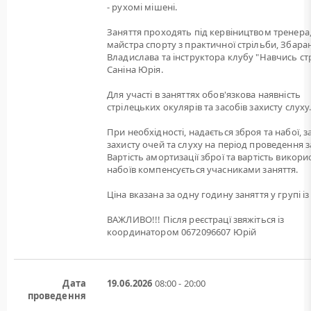
- рухомі мішені.
Заняття проходять під кервіництвом тренера
майстра спорту з практичної стрільби, Збара
Владислава та інструктора клубу "Навчись ст
Саніна Юрія.
Для участі в заняттях обов'язкова наявність
стрілецьких окулярів та засобів захисту слуху
При необхідності, надається зброя та набої, 
захисту очей та слуху на період проведення з
Вартість амортизації зброї та вартість викори
набоїв компенсується учасниками заняття.
Ціна вказана за одну годину заняття у групі із 
ВАЖЛИВО!!! Після реєстрацї звяжіться із
координатором 0672096607 Юрій
Дата
19.06.2026
08:00 - 20:00
проведення