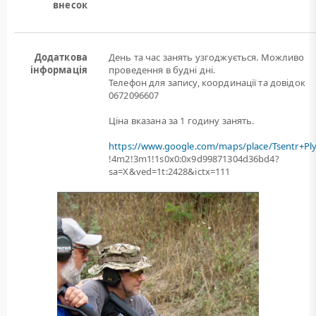
внесок
Додаткова
День та час занять узгоджується. Можливо
інформація
проведення в будні дні.
Телефон для запису, координації та довідок
0672096607
Ціна вказана за 1 годину занять.
https://www.google.com/maps/place/Tsentr+Pl
!4m2!3m1!1s0x0:0x9d99871304d36bd4?
sa=X&ved=1t:2428&ictx=111