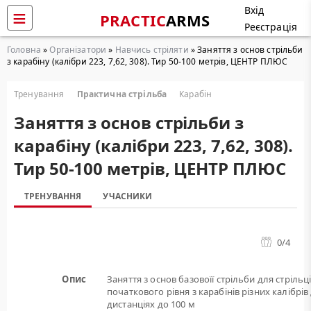
Вхід
PRACTIC
ARMS
Реєстрація
Головна
»
Організатори
»
Навчись стріляти
» Заняття з основ стрільби
з карабіну (калібри 223, 7,62, 308). Тир 50-100 метрів, ЦЕНТР ПЛЮС
Тренування
Практична стрільба
Карабін
Заняття з основ стрільби з
карабіну (калібри 223, 7,62, 308).
Тир 50-100 метрів, ЦЕНТР ПЛЮС
ТРЕНУВАННЯ
УЧАСНИКИ
0
/4
Опис
Заняття з основ базовоїї стрільби для стрільц
початкового рівня з карабінів різних калібрів
дистанціях до 100 м