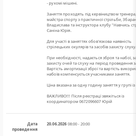
- рухомі мішені.
Заняття проходять під кервіництвом тренера
майстра спорту з практичної стрільби, Збара
Владислава та інструктора клубу "Навчись ст
Саніна Юрія.
Для участі в заняттях обов'язкова наявність
стрілецьких окулярів та засобів захисту слуху
При необхідності, надається зброя та набої, 
захисту очей та слуху на період проведення з
Вартість амортизації зброї та вартість викори
набоїв компенсується учасниками заняття.
Ціна вказана за одну годину заняття у групі із 
ВАЖЛИВО!!! Після реєстрацї звяжіться із
координатором 0672096607 Юрій
Дата
20.06.2026
08:00 - 20:00
проведення