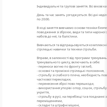
Індивидуальні та групові заняття. Всі вікові ка
День та час занять узгоджується. Всі дні неділі
по 20:00.
В ході заняття вивчаємо основи техніки безп
поводження зі зброєю, види та типи нарізної 
набоїв до неї, та балістики.
Вивчаються та відпрацьовуються комплексні
стрілецькі навички та техніки стрільби.
Вправи, в залежності від програми тренувань
тренувального циклу, включають в себе:
- переноси вогню по фронту і вглиб,
- основні та проміжні стрілецькі положення,
- стрільбу зі слабкого плеча, необхідність пов
часткової перекладки,
- перенесення зброї повз перешкоди,
- використання упорів і опор, сошок, стрільбу
укриття,
- стрільбу в русі, на перебіжці та в поєднанні з
переміщеннями,
- складні та штрафні мішені,