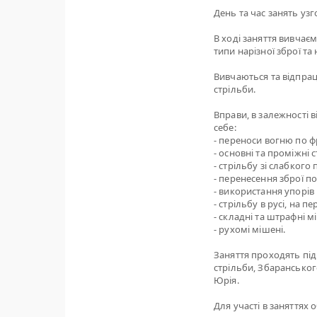
День та час занять узгод
В ході заняття вивчає
типи нарізної зброї та 
Вивчаються та відпрац
стрільби.
Вправи, в залежності 
себе:
- переноси вогню по фр
- основні та проміжні 
- стрільбу зі слабкого
- перенесення зброї п
- використання упорів 
- стрільбу в русі, на 
- складні та штрафні м
- рухомі мішені.
Заняття проходять під
стрільби, Збаранськог
Юрія.
Для участі в заняттях 