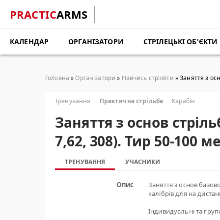
PRACTIC
ARMS
КАЛЕНДАР
ОРГАНІЗАТОРИ
СТРІЛЕЦЬКІ ОБ'ЄКТИ
Головна
»
Організатори
»
Навчись стріляти
» Заняття з осн
Тренування
Практична стрільба
Карабін
Заняття з основ стріль
7,62, 308). Тир 50-100
ТРЕНУВАННЯ
УЧАСНИКИ
Опис
Заняття з основ базово
калібрів для на дистан
Індивидуальні та групов