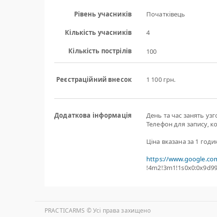
Рівень учасників
Початківець
Кількість учасників
4
Кількість пострілів
100
Реєстраційний внесок
1 100 грн.
Додаткова інформація
День та час занять уз
Телефон для запису, к
Ціна вказана за 1 годи
https://www.google.co
!4m2!3m1!1s0x0:0x9d9
PRACTICARMS © Уcі права захищено