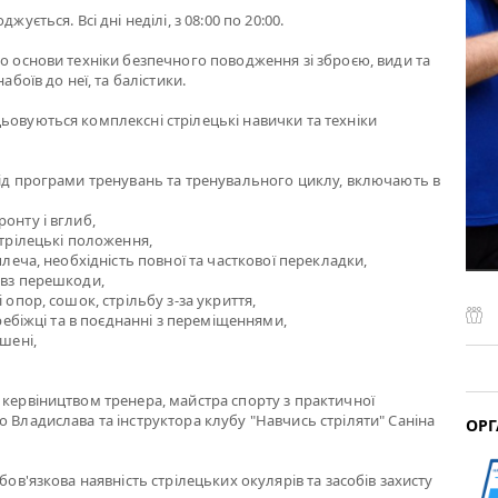
жується. Всі дні неділі, з 08:00 по 20:00.
мо основи техніки безпечного поводження зі зброєю, види та
набоїв до неї, та балістики.
ьовуються комплексні стрілецькі навички та техніки
від програми тренувань та тренувального циклу, включають в
онту і вглиб,
стрілецькі положення,
 плеча, необхідність повної та часткової перекладки,
овз перешкоди,
і опор, сошок, стрільбу з-за укриття,
перебіжці та в поєднанні з переміщеннями,
ішені,
 кервіництвом тренера, майстра спорту з практичної
о Владислава та інструктора клубу "Навчись стріляти" Саніна
ОРГ
обов'язкова наявність стрілецьких окулярів та засобів захисту