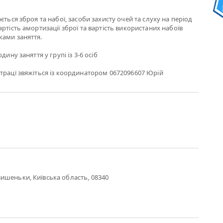
ється зброя та набої, засоби захисту очей та слуху на період
ртість амортизації зброї та вартість використаних набоїв
ками заняття.
дину заняття у групі із 3-6 осіб
трацї звяжіться із координатором 0672096607 Юрій
ишеньки, Київська область, 08340