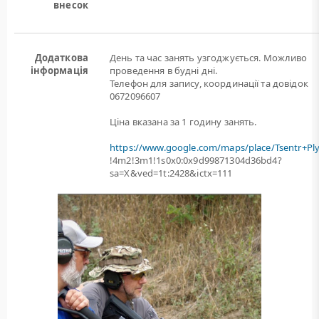
внесок
Додаткова
День та час занять узгоджується. Можливо
інформація
проведення в будні дні.
Телефон для запису, координації та довідок
0672096607
Ціна вказана за 1 годину занять.
https://www.google.com/maps/place/Tsentr+Pl
!4m2!3m1!1s0x0:0x9d99871304d36bd4?
sa=X&ved=1t:2428&ictx=111