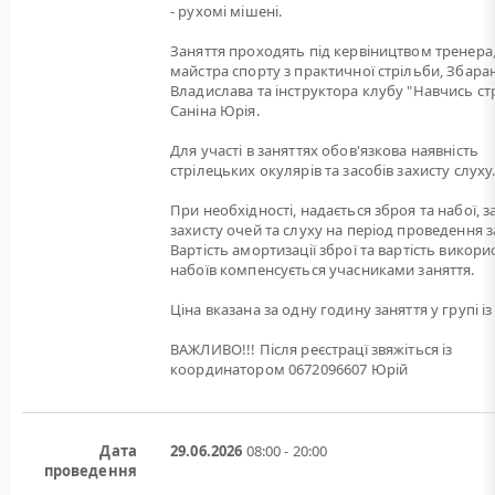
- рухомі мішені.
Заняття проходять під кервіництвом тренера
майстра спорту з практичної стрільби, Збара
Владислава та інструктора клубу "Навчись ст
Саніна Юрія.
Для участі в заняттях обов'язкова наявність
стрілецьких окулярів та засобів захисту слуху
При необхідності, надається зброя та набої, 
захисту очей та слуху на період проведення з
Вартість амортизації зброї та вартість викори
набоїв компенсується учасниками заняття.
Ціна вказана за одну годину заняття у групі із 
ВАЖЛИВО!!! Після реєстрацї звяжіться із
координатором 0672096607 Юрій
Дата
29.06.2026
08:00 - 20:00
проведення