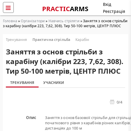
Вхід
PRACTIC
ARMS
Реєстрація
Головна
»
Організатори
»
Навчись стріляти
» Заняття з основ стрільби
з карабіну (калібри 223, 7,62, 308). Тир 50-100 метрів, ЦЕНТР ПЛЮС
Тренування
Практична стрільба
Карабін
Заняття з основ стрільби з
карабіну (калібри 223, 7,62, 308).
Тир 50-100 метрів, ЦЕНТР ПЛЮС
ТРЕНУВАННЯ
УЧАСНИКИ
0
/4
Опис
Заняття з основ базовоїї стрільби для стрільц
початкового рівня з карабінів різних калібрів
дистанціях до 100 м