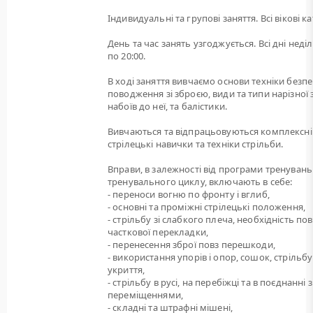
Індивидуальні та групові заняття. Всі вікові ка
День та час занять узгоджується. Всі дні неділі
по 20:00.
В ході заняття вивчаємо основи техніки безп
поводження зі зброєю, види та типи нарізної 
набоїв до неї, та балістики.
Вивчаються та відпрацьовуються комплексні
стрілецькі навички та техніки стрільби.
Вправи, в залежності від програми тренувань
тренувального циклу, включають в себе:
- переноси вогню по фронту і вглиб,
- основні та проміжні стрілецькі положення,
- стрільбу зі слабкого плеча, необхідність пов
часткової перекладки,
- перенесення зброї повз перешкоди,
- використання упорів і опор, сошок, стрільбу
укриття,
- стрільбу в русі, на перебіжці та в поєднанні з
переміщеннями,
- складні та штрафні мішені,