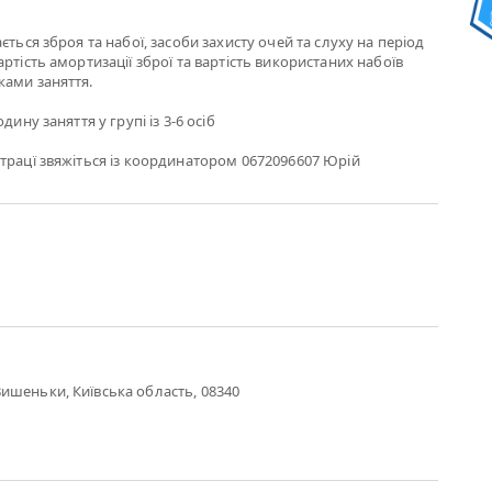
ється зброя та набої, засоби захисту очей та слуху на період
ртість амортизації зброї та вартість використаних набоїв
ками заняття.
дину заняття у групі із 3-6 осіб
трацї звяжіться із координатором 0672096607 Юрій
ишеньки, Київська область, 08340