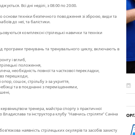
жується. Всі дні неділі, з 08:00 по 20:00.
мо основи техніки безпечного поводження зі зброєю, види та
набоїв до неї, та балістики.
ьовуються комплексні стрілецькі навички та техніки
від програми тренувань та тренувального циклу, включають в
онту і вглиб,
стрілецькі положення,
 плеча, необхідність повної та часткової перекладки,
овз перешкоди,
і опор, сошок, стрільбу з-за укриття,
перебіжці та в поєднанні з переміщеннями,
ішені,
 кервіництвом тренера, майстра спорту з практичної
о Владислава та інструктора клубу "Навчись стріляти" Саніна
ОРГ
обов'язкова наявність стрілецьких окулярів та засобів захисту