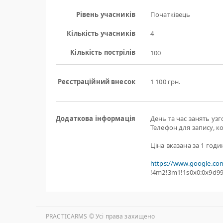
Рівень учасників
Початківець
Кількість учасників
4
Кількість пострілів
100
Реєстраційний внесок
1 100 грн.
Додаткова інформація
День та час занять уз
Телефон для запису, к
Ціна вказана за 1 годи
https://www.google.co
!4m2!3m1!1s0x0:0x9d9
PRACTICARMS © Уcі права захищено