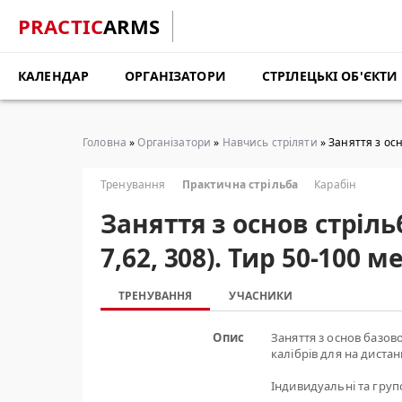
PRACTIC
ARMS
КАЛЕНДАР
ОРГАНІЗАТОРИ
СТРІЛЕЦЬКІ ОБ'ЄКТИ
Головна
»
Організатори
»
Навчись стріляти
» Заняття з осн
Тренування
Практична стрільба
Карабін
Заняття з основ стріль
7,62, 308). Тир 50-100
ТРЕНУВАННЯ
УЧАСНИКИ
Опис
Заняття з основ базово
калібрів для на дистан
Індивидуальні та групов