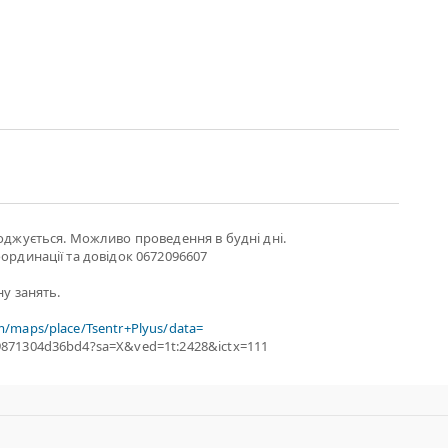
годжується. Можливо проведення в будні дні.
оординації та довідок 0672096607
ну занять.
m/maps/place/Tsentr+Plyus/data=
9871304d36bd4?sa=X&ved=1t:2428&ictx=111