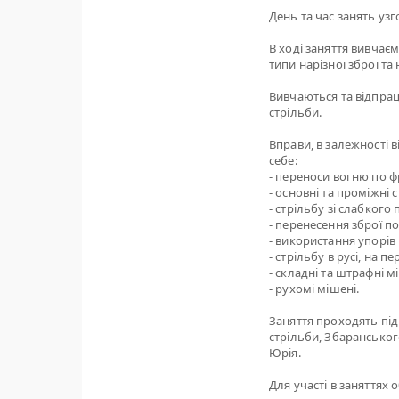
День та час занять узгод
В ході заняття вивчає
типи нарізної зброї та 
Вивчаються та відпрац
стрільби.
Вправи, в залежності 
себе:
- переноси вогню по фр
- основні та проміжні 
- стрільбу зі слабкого
- перенесення зброї п
- використання упорів 
- стрільбу в русі, на 
- складні та штрафні м
- рухомі мішені.
Заняття проходять під
стрільби, Збаранськог
Юрія.
Для участі в заняттях 