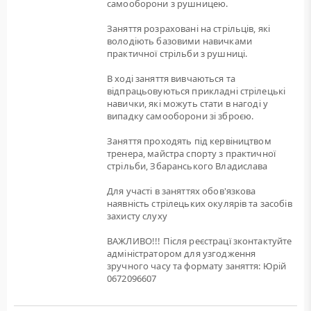
самооборони з рушницею.
Заняття розраховані на стрільців, які
володіють базовими навичками
практичної стрільби з рушниці.
В ході заняття вивчаються та
відпрацьовуються прикладні стрілецькі
навички, які можуть стати в нагоді у
випадку самооборони зі зброєю.
Заняття проходять під кервіництвом
тренера, майстра спорту з практичної
стрільби, Збаранського Владислава
Для участі в заняттях обов'язкова
наявність стрілецьких окулярів та засобів
захисту слуху
ВАЖЛИВО!!! Після реєстрацї зконтактуйте
адміністратором для узгодження
зручного часу та формату заняття: Юрій
0672096607