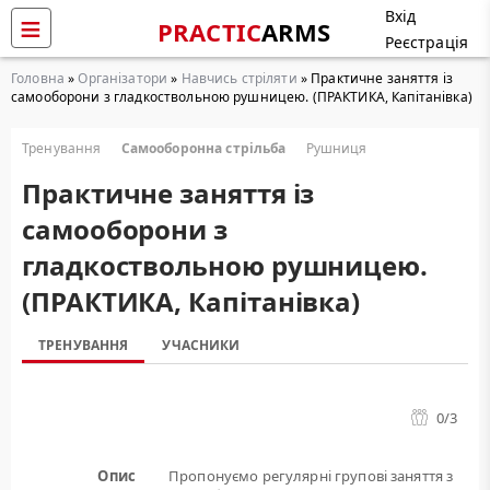
Вхід
PRACTIC
ARMS
Реєстрація
Головна
»
Організатори
»
Навчись стріляти
» Практичне заняття із
самооборони з гладкоствольною рушницею. (ПРАКТИКА, Капітанівка)
Тренування
Самооборонна стрільба
Рушниця
Практичне заняття із
самооборони з
гладкоствольною рушницею.
(ПРАКТИКА, Капітанівка)
ТРЕНУВАННЯ
УЧАСНИКИ
0
/3
Опис
Пропонуємо регулярні групові заняття з