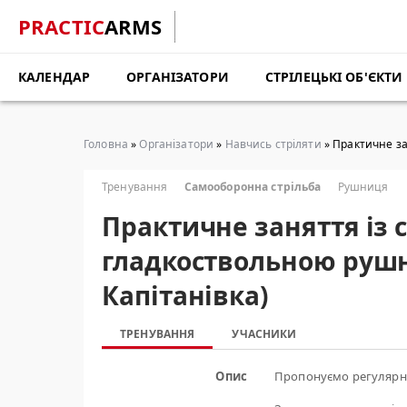
PRACTIC
ARMS
КАЛЕНДАР
ОРГАНІЗАТОРИ
СТРІЛЕЦЬКІ ОБ'ЄКТИ
Головна
»
Організатори
»
Навчись стріляти
» Практичне за
Тренування
Самооборонна стрільба
Рушниця
Практичне заняття із 
гладкоствольною руш
Капітанівка)
ТРЕНУВАННЯ
УЧАСНИКИ
Опис
Пропонуємо регулярні