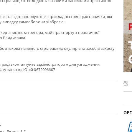
а стрільців, які володіють базовими навичками практичної
ться та відпрацьовуються прикладні стрілецькі навички, які
 у випадку самооборони зі зброєю.
 кервіництвом тренера, майстра спорту з практичної
го Владислава
обов'язкова наявність стрілецьких окулярів та засобів захисту
трацї зконтактуйте адміністратором для узгодження
ату заняття: Юрій 0672096607
ОРГ
А
ул. Лісова, 1-Г