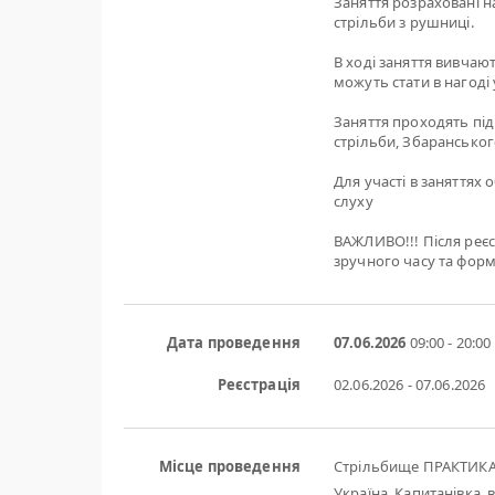
Заняття розраховані н
стрільби з рушниці.
В ході заняття вивчаю
можуть стати в нагоді
Заняття проходять під
стрільби, Збарансько
Для участі в заняттях 
слуху
ВАЖЛИВО!!! Після реєс
зручного часу та форм
Дата проведення
07.06.2026
09:00 - 20:00
Реєстрація
02.06.2026 - 07.06.2026
Місце проведення
Стрільбище ПРАКТИК
Україна, Капитанівка, в