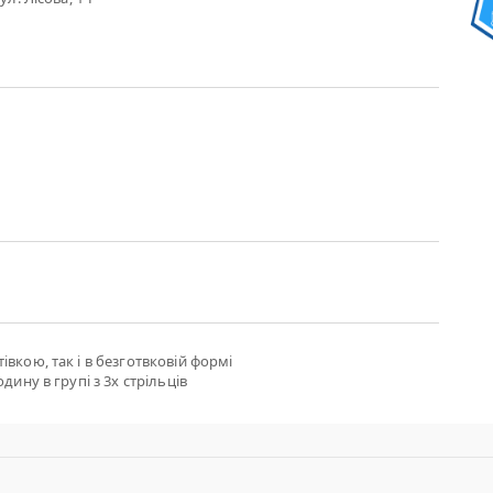
вкою, так і в безготвковій формі
дину в групі з 3х стрільців