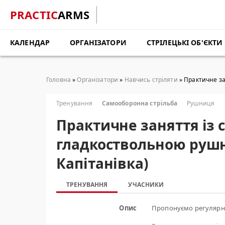
PRACTIC
ARMS
КАЛЕНДАР
ОРГАНІЗАТОРИ
СТРІЛЕЦЬКІ ОБ'ЄКТИ
Головна
»
Організатори
»
Навчись стріляти
» Практичне за
Тренування
Самооборонна стрільба
Рушниця
Практичне заняття із 
гладкоствольною руш
Капітанівка)
ТРЕНУВАННЯ
УЧАСНИКИ
Опис
Пропонуємо регулярні