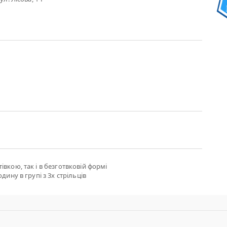
вкою, так і в безготвковій формі
дину в групі з 3х стрільців