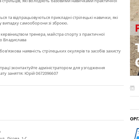
а стрільців, які володіють базовими навичками практичної
ться та відпрацьовуються прикладні стрілецькі навички, які
 у випадку самооборони зі зброєю.
 кервіництвом тренера, майстра спорту з практичної
го Владислава
обов'язкова наявність стрілецьких окулярів та засобів захисту
трацї зконтактуйте адміністратором для узгодження
ату заняття: Юрій 0672096607
ОРГ
А
ул. Лісова, 1-Г