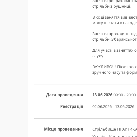
Заняття розраховані н
стрільби з рушниці.
В ході заняття вивчаю
можуть стати в нагоді
Заняття проходять під
стрільби, Збарансько
Для участі в заняттях 
слуху
ВАЖЛИВО!!! Після реєс
зручного часу та форм
Дата проведення
13.06.2026
09:00 - 20:00
Реєстрація
02.06.2026 - 13.06.2026
Місце проведення
Стрільбище ПРАКТИК
Україна, Капитанівка, в