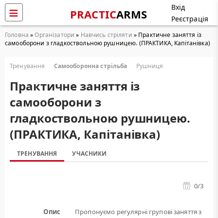
Вхід
PRACTIC
ARMS
Реєстрація
Головна
»
Організатори
»
Навчись стріляти
» Практичне заняття із
самооборони з гладкоствольною рушницею. (ПРАКТИКА, Капітанівка)
Тренування
Самооборонна стрільба
Рушниця
Практичне заняття із
самооборони з
гладкоствольною рушницею.
(ПРАКТИКА, Капітанівка)
ТРЕНУВАННЯ
УЧАСНИКИ
0
/3
Опис
Пропонуємо регулярні групові заняття з