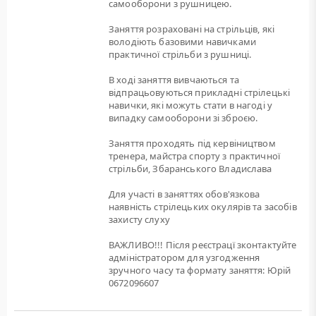
самооборони з рушницею.
Заняття розраховані на стрільців, які
володіють базовими навичками
практичної стрільби з рушниці.
В ході заняття вивчаються та
відпрацьовуються прикладні стрілецькі
навички, які можуть стати в нагоді у
випадку самооборони зі зброєю.
Заняття проходять під кервіництвом
тренера, майстра спорту з практичної
стрільби, Збаранського Владислава
Для участі в заняттях обов'язкова
наявність стрілецьких окулярів та засобів
захисту слуху
ВАЖЛИВО!!! Після реєстрацї зконтактуйте
адміністратором для узгодження
зручного часу та формату заняття: Юрій
0672096607