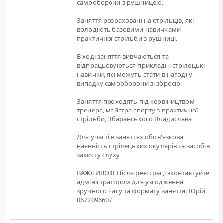
самооборони з рушницею.
Заняття розраховані на стрільців, які
володіють базовими навичками
практичної стрільби з рушниці.
В ході заняття вивчаються та
відпрацьовуються прикладні стрілецькі
навички, які можуть стати в нагоді у
випадку самооборони зі зброєю.
Заняття проходять під кервіництвом
тренера, майстра спорту з практичної
стрільби, Збаранського Владислава
Для участі в заняттях обов'язкова
наявність стрілецьких окулярів та засобів
захисту слуху
ВАЖЛИВО!!! Після реєстрацї зконтактуйте
адміністратором для узгодження
зручного часу та формату заняття: Юрій
0672096607