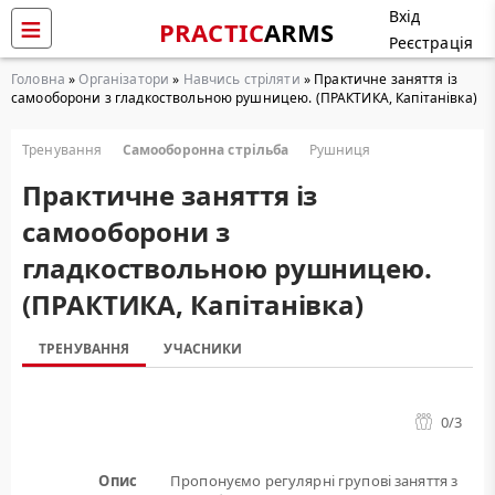
Вхід
PRACTIC
ARMS
Реєстрація
Головна
»
Організатори
»
Навчись стріляти
» Практичне заняття із
самооборони з гладкоствольною рушницею. (ПРАКТИКА, Капітанівка)
Тренування
Самооборонна стрільба
Рушниця
Практичне заняття із
самооборони з
гладкоствольною рушницею.
(ПРАКТИКА, Капітанівка)
ТРЕНУВАННЯ
УЧАСНИКИ
0
/3
Опис
Пропонуємо регулярні групові заняття з